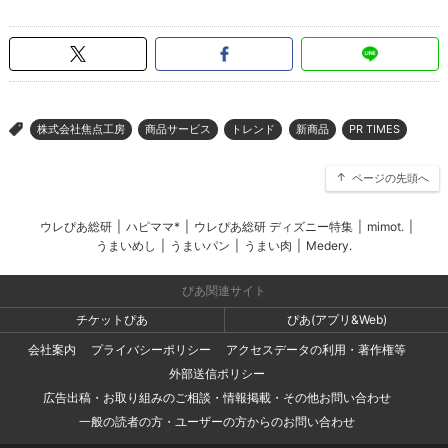
株式会社焦点工房
商品サービス
トレンド
新商品
PR TIMES
>
ページの先頭へ
ウレぴあ総研
|
ハピママ*
|
ウレぴあ総研 ディズニー特集
|
mimot.
|
うまいめし
|
うまいパン
|
うまい肉
|
Medery.
ぴあ関連サイト
チケットぴあ
ぴあ(アプリ&Web)
会社案内
プライバシーポリシー
アクセスデータの利用・著作権等
外部送信ポリシー
広告出稿・お取り組みのご相談・情報掲載・その他お問い合わせ
一般の読者の方・ユーザーの方からのお問い合わせ