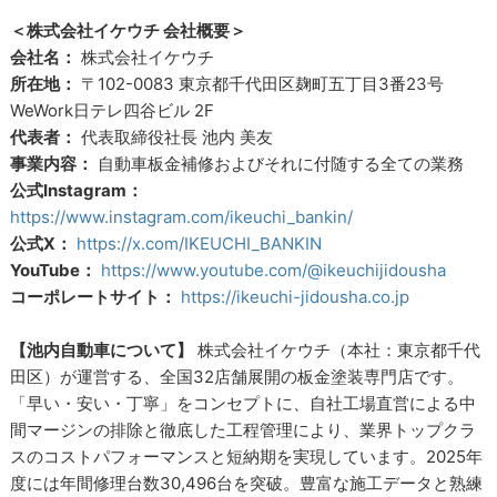
＜株式会社イケウチ 会社概要＞
会社名：
株式会社イケウチ
所在地：
〒102-0083 東京都千代田区麹町五丁目3番23号
WeWork日テレ四谷ビル 2F
代表者：
代表取締役社長 池内 美友
事業内容：
自動車板金補修およびそれに付随する全ての業務
公式Instagram：
https://www.instagram.com/ikeuchi_bankin/
公式X：
https://x.com/IKEUCHI_BANKIN
YouTube：
https://www.youtube.com/@ikeuchijidousha
コーポレートサイト：
https://ikeuchi-jidousha.co.jp
【池内自動車について】
株式会社イケウチ（本社：東京都千代
田区）が運営する、全国32店舗展開の板金塗装専門店です。
「早い・安い・丁寧」をコンセプトに、自社工場直営による中
間マージンの排除と徹底した工程管理により、業界トップクラ
スのコストパフォーマンスと短納期を実現しています。2025年
度には年間修理台数30,496台を突破。豊富な施工データと熟練