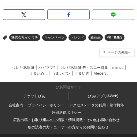
株式会社イケウチ
キャンペーン
トレンド
新商品
PR TIMES
>
ページの先頭へ
ウレぴあ総研
|
ハピママ*
|
ウレぴあ総研 ディズニー特集
|
mimot.
|
うまいめし
|
うまいパン
|
うまい肉
|
Medery.
ぴあ関連サイト
チケットぴあ
ぴあ(アプリ&Web)
会社案内
プライバシーポリシー
アクセスデータの利用・著作権等
外部送信ポリシー
広告出稿・お取り組みのご相談・情報掲載・その他お問い合わせ
一般の読者の方・ユーザーの方からのお問い合わせ