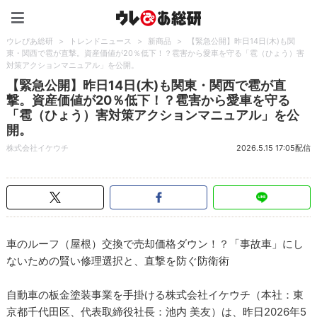
ウレぴあ総研（うれぴあ）
ウレぴあ総研
>
トレンドニュース
>
新商品
>
【緊急公開】昨日14日(木)も関
東・関西で雹が直撃。資産価値が20％低下！？雹害から愛車を守る「雹（ひょう）害
対策アクションマニュアル」を公開。
【緊急公開】昨日14日(木)も関東・関西で雹が直
撃。資産価値が20％低下！？雹害から愛車を守る
「雹（ひょう）害対策アクションマニュアル」を公
開。
株式会社イケウチ
2026.5.15 17:05配信
車のルーフ（屋根）交換で売却価格ダウン！？「事故車」にし
ないための賢い修理選択と、直撃を防ぐ防衛術
自動車の板金塗装事業を手掛ける株式会社イケウチ（本社：東
京都千代田区、代表取締役社長：池内 美友）は、昨日2026年5