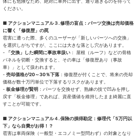
体にも危険なため、絶対に車外に出ず、通り過ぎるのを待って
ください。
■ アクションマニュアル３. 修理の盲点：パーツ交換は売却価格
に響く「修復歴」の罠
雹害に遭った際、多くのユーザーが「新しいパーツへの交換」
を選択しがちですが、ここには大きな落とし穴があります。
-
「交換」した瞬間に事故車扱い
： 屋根（ルーフ）などの骨格
パネルを切断・交換すると、その車は「修復歴あり（事故
車）」として扱われます。
-
売却価格が20～30％下落
：修復歴が付くことで、将来の売却
価格が数十万円単位で下落するリスクがあります。
-
板金修理が賢明
：パーツを交換せず、熟練の技で凹みを押し
戻す「板金修理」であれば、資産価値を維持したまま綺麗に直
すことが可能です。
■ アクションマニュアル４. 保険の損得勘定：修理代「5万円以
下」なら自費がお得！？
雹害は車両保険（一般型・エコノミー型問わず）の対象となり