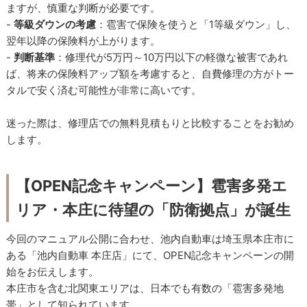
ますが、慎重な判断が必要です。
-
等級ダウンの考慮
：雹害で保険を使うと「1等級ダウン」し、
翌年以降の保険料が上がります。
-
判断基準
：修理代が5万円～10万円以下の軽微な被害であれ
ば、将来の保険料アップ額を考慮すると、自費修理の方がトー
タルで安く済む可能性が非常に高いです。
迷った際は、修理店での無料見積もりと比較することをお勧め
します。
【OPEN記念キャンペーン】雹害多発エ
リア・本庄に待望の「防衛拠点」が誕生
今回のマニュアル公開に合わせ、池内自動車は埼玉県本庄市に
ある「池内自動車 本庄店」にて、OPEN記念キャンペーンの開
始をお伝えします。
本庄市を含む北関東エリアは、日本でも有数の「雹害多発地
帯」として知られています。