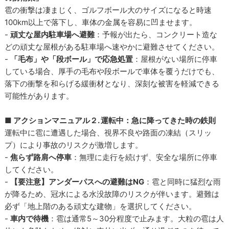
雹の衝撃は凄まじく、ゴルフボール大のサイズになると時速
100km以上で落下し、車体の金属を容易に凹ませます。
-
頑丈な屋内駐車場へ避難
：予報が出たら、コンクリート造な
どの頑丈な屋根がある駐車場へ速やかに避難させてください。
-
「毛布」や「段ボール」で応急処置
：屋根がない場所に停車
している場合、厚手の毛布や段ボールで車体を覆うだけでも、
落下の衝撃を和らげる緩衝材となり、深刻な被害を軽減できる
可能性があります。
■ アクションマニュアル２. 運転中：急に降ってきた時の鉄則
運転中に雹に遭遇した場合、視界不良や路面の凍結（スリッ
プ）により事故のリスクが激増します。
-
焦らず路肩へ停車
：無理に走行を続けず、安全な場所に停車
してください。
-
【要注意】アンダーパスへの避難はNG
：雹と同時に猛烈な雨
が降るため、冠水による水没故障のリスクが伴います。避難は
必ず「地上階のある頑丈な建物」を選択してください。
-
車内で待機
：雹は通常5～30分程度で止みます。大粒の雹は人