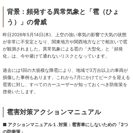
背景：頻発する異常気象と「雹（ひょ
う）」の脅威
昨日2026年5月14日(木)、上空の強い寒気の影響で大気の状態
が非常に不安定となり、関東地方や関西地方などで相次いで雹
が観測されました。異常気象による雹の「大型化」と「頻発
化」は、今や避けて通れないリスクとなっています。
過去には1回の大規模な降雹により、地域で3万台以上の車両が
損傷した事例もあります。これから7月にかけてピークを迎える
雹害に対し、すべてのカーユーザーが知っておくべき防衛策を
啓発いたします。
雹害対策アクションマニュアル
■ アクションマニュアル１. 対策：雹害車にしないための「2つ
の防衛策」