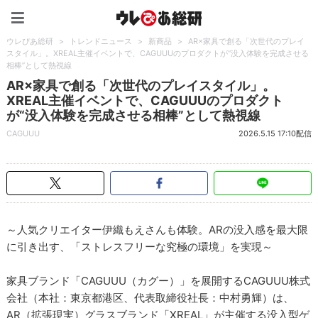
ウレぴあ総研（うれぴあ）
ウレぴあ総研
>
トレンドニュース
>
新商品
>
AR×家具で創る「次世代のプレイ
スタイル」。XREAL主催イベントで、CAGUUUのプロダクトが“没入体験を完成させる
相棒”として熱視線
AR×家具で創る「次世代のプレイスタイル」。
XREAL主催イベントで、CAGUUUのプロダクト
が“没入体験を完成させる相棒”として熱視線
CAGUUU
2026.5.15 17:10配信
～人気クリエイター伊織もえさんも体験。ARの没入感を最大限
に引き出す、「ストレスフリーな究極の環境」を実現～
家具ブランド「CAGUUU（カグー）」を展開するCAGUUU株式
会社（本社：東京都港区、代表取締役社長：中村勇輝）は、
AR（拡張現実）グラスブランド「XREAL」が主催する没入型ゲ