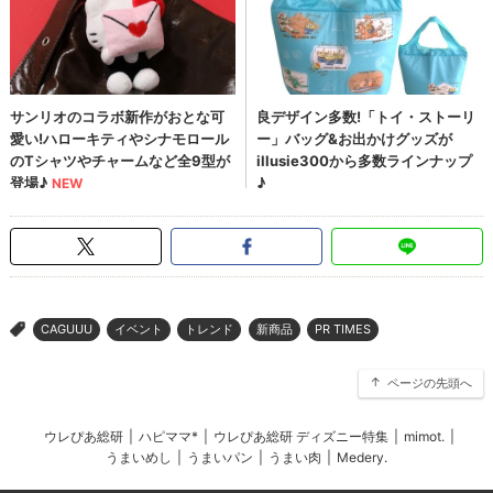
CAGUUU
イベント
トレンド
新商品
PR TIMES
>
ページの先頭へ
ウレぴあ総研
|
ハピママ*
|
ウレぴあ総研 ディズニー特集
|
mimot.
|
うまいめし
|
うまいパン
|
うまい肉
|
Medery.