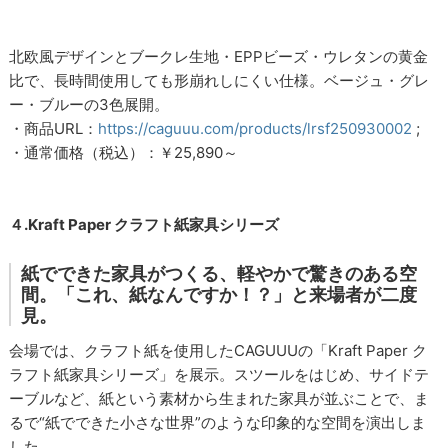
北欧風デザインとブークレ生地・EPPビーズ・ウレタンの黄金
比で、長時間使用しても形崩れしにくい仕様。ベージュ・グレ
ー・ブルーの3色展開。
・商品URL：
https://caguuu.com/products/lrsf250930002
;
・通常価格（税込）：￥25,890～
４.Kraft Paper クラフト紙家具シリーズ
紙でできた家具がつくる、軽やかで驚きのある空
間。「これ、紙なんですか！？」と来場者が二度
見。
会場では、クラフト紙を使用したCAGUUUの「Kraft Paper ク
ラフト紙家具シリーズ」を展示。スツールをはじめ、サイドテ
ーブルなど、紙という素材から生まれた家具が並ぶことで、ま
るで“紙でできた小さな世界”のような印象的な空間を演出しま
した。