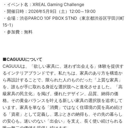
・イベント名：XREAL Gaming Challenge
・開催日時：2026年5月9日（土）12:00～19:00
・会場：渋谷PARCO 10F PBOX STND（東京都渋谷区宇田川町
15-1）
・参加費：無料
■CAGUUUについて
CAGUUUは、「欲しい家具に、迷わず出会える」体験を提供す
るインテリアブランドです。私たちは、家具のあり方を構造か
ら再設計することで、限られた人のものだった「上質な家具」
を、誰もが手に取れる身近な選択肢へと進化させました。「高
級家具の民主化」を掲げ、優れたデザイン、品質、納得の価
格。その黄金バランスを叶える新しい家具の選択肢を追求して
います。家具を単なる「消費」ではなく住環境の質を高め続け
る「資産」として定義し、選ぶときの納得も、その先の暮らし
の安心も。迷いのない「出会い」を支え、長く使い続けられる
唯一無二の価値を提供し続けます。