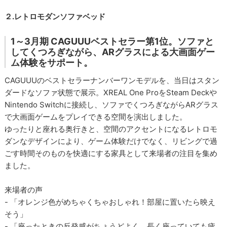
２.レトロモダンソファベッド
1～3月期 CAGUUUベストセラー第1位。ソファと
してくつろぎながら、ARグラスによる大画面ゲー
ム体験をサポート。
CAGUUUのベストセラーナンバーワンモデルを、当日はスタン
ダードなソファ状態で展示。XREAL One ProをSteam Deckや
Nintendo Switchに接続し、ソファでくつろぎながらARグラス
で大画面ゲームをプレイできる空間を演出しました。
ゆったりと座れる奥行きと、空間のアクセントになるレトロモ
ダンなデザインにより、ゲーム体験だけでなく、リビングで過
ごす時間そのものを快適にする家具として来場者の注目を集め
ました。
来場者の声
- 「オレンジ色がめちゃくちゃおしゃれ！部屋に置いたら映え
そう」
- 「座ったときの反発感がちょうどよく、長く座っていても疲