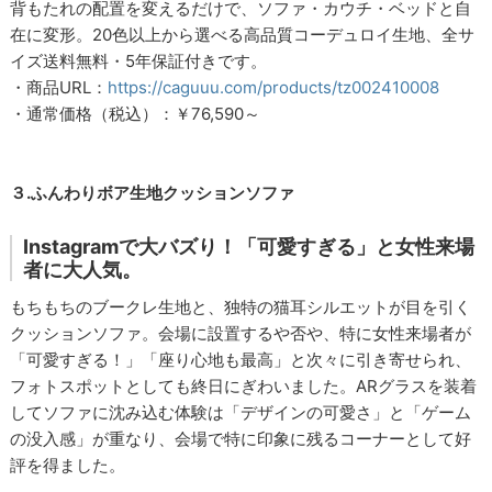
背もたれの配置を変えるだけで、ソファ・カウチ・ベッドと自
在に変形。20色以上から選べる高品質コーデュロイ生地、全サ
イズ送料無料・5年保証付きです。
・商品URL：
https://caguuu.com/products/tz002410008
・通常価格（税込）：￥76,590～
３.ふんわりボア生地クッションソファ
Instagramで大バズり！「可愛すぎる」と女性来場
者に大人気。
もちもちのブークレ生地と、独特の猫耳シルエットが目を引く
クッションソファ。会場に設置するや否や、特に女性来場者が
「可愛すぎる！」「座り心地も最高」と次々に引き寄せられ、
フォトスポットとしても終日にぎわいました。ARグラスを装着
してソファに沈み込む体験は「デザインの可愛さ」と「ゲーム
の没入感」が重なり、会場で特に印象に残るコーナーとして好
評を得ました。