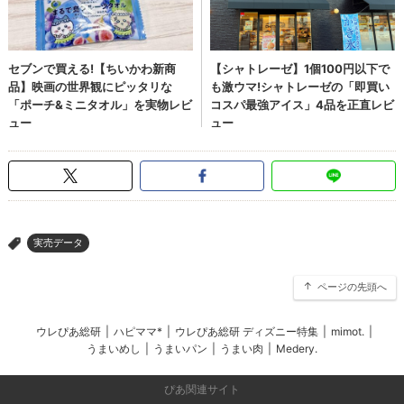
実売データ
>
ページの先頭へ
ウレぴあ総研
|
ハピママ*
|
ウレぴあ総研 ディズニー特集
|
mimot.
|
うまいめし
|
うまいパン
|
うまい肉
|
Medery.
ぴあ関連サイト