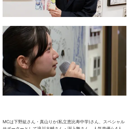
MCは下野紘さん・真山りか(私立恵比寿中学)さん、スペシャル
サポーターとして浪川大輔さん・渕上舞さん、人気声優ら4人