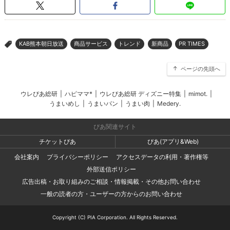
KAB熊本朝日放送
商品サービス
トレンド
新商品
PR TIMES
>
ページの先頭へ
ウレぴあ総研
|
ハピママ*
|
ウレぴあ総研 ディズニー特集
|
mimot.
|
うまいめし
|
うまいパン
|
うまい肉
|
Medery.
ぴあ関連サイト
チケットぴあ
ぴあ(アプリ&Web)
会社案内
プライバシーポリシー
アクセスデータの利用・著作権等
外部送信ポリシー
広告出稿・お取り組みのご相談・情報掲載・その他お問い合わせ
一般の読者の方・ユーザーの方からのお問い合わせ
Copyright (C) PIA Corporation. All Rights Reserved.