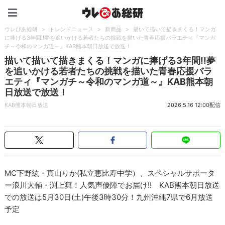
ウレぴあ総研（うれぴあ）
ウレぴあ総研
>
トレンドニュース
>
新商品
>
描いて描いて描きまくる！マンガ
に捧げる3年間!!夢を追いかける若者たちの挑戦を描いた青春応援バラエティ『マンガ
チ～令和のマンガ道～』KAB熊本朝日放送で放送！
描いて描いて描きまくる！マンガに捧げる3年間!!夢
を追いかける若者たちの挑戦を描いた青春応援バラ
エティ『マンガチ～令和のマンガ道～』KAB熊本朝
日放送で放送！
KAB熊本朝日放送
2026.5.16 12:00配信
MC下野紘・真山りか(私立恵比寿中学）、スペシャルサポータ
ー浪川大輔・渕上舞！人気声優陣でお届け!! KAB熊本朝日放送
での放送は5月30日(土)午後3時30分！九州沖縄7県で6月放送
予定