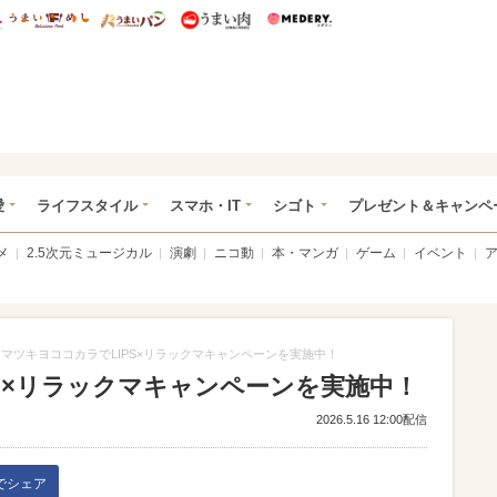
総研 ディズニー特集
mimot.
うまいめし
うまいパン
うまい肉
Medery.
ぴあ総研（うれぴあ）
愛
ライフスタイル
スマホ・IT
シゴト
プレゼント＆キャンペ
メ
2.5次元ミュージカル
演劇
ニコ動
本・マンガ
ゲーム
イベント
マツキヨココカラでLIPS×リラックマキャンペーンを実施中！
S×リラックマキャンペーンを実施中！
2026.5.16 12:00配信
kでシェア