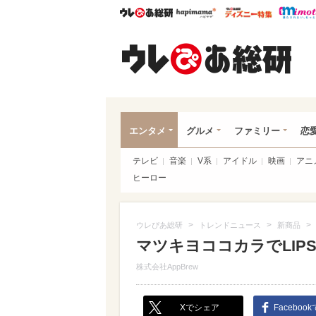
ウレぴあ総研
ハピママ*
ウレぴあ
ウレ
エンタメ
グルメ
ファミリー
恋
テレビ
音楽
V系
アイドル
映画
アニ
ヒーロー
>
>
>
ウレぴあ総研
トレンドニュース
新商品
マツキヨココカラでLIP
株式会社AppBrew
Xでシェア
Faceboo