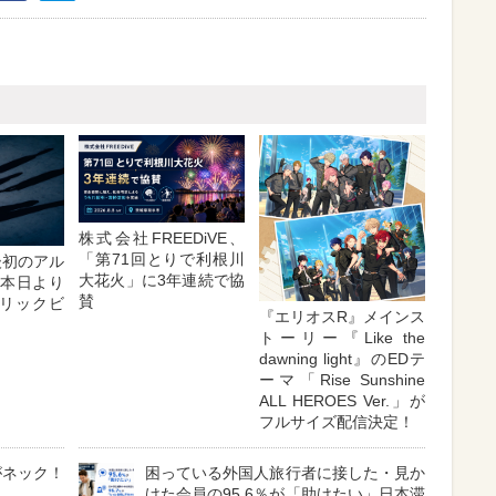
株式会社FREEDiVE、
「第71回とりで利根川
動後初のアル
大花火」に3年連続で協
』本日より
賛
リックビ
『エリオスR』メインス
トーリー『Like the
dawning light』のEDテ
ーマ「Rise Sunshine
ALL HEROES Ver.」が
フルサイズ配信決定！
がネック！
困っている外国人旅行者に接した・見か
けた会員の95.6％が「助けたい」日本滞