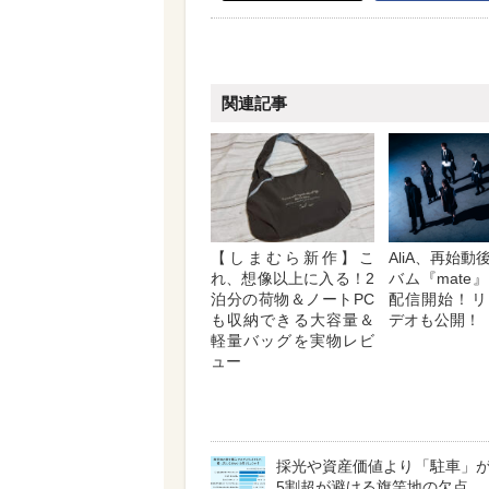
関連記事
【しまむら新作】こ
AliA、再始
れ、想像以上に入る！2
バム『mate
泊分の荷物＆ノートPC
配信開始！リ
も収納できる大容量＆
デオも公開！
軽量バッグを実物レビ
ュー
採光や資産価値より「駐車」
5割超が避ける旗竿地の欠点