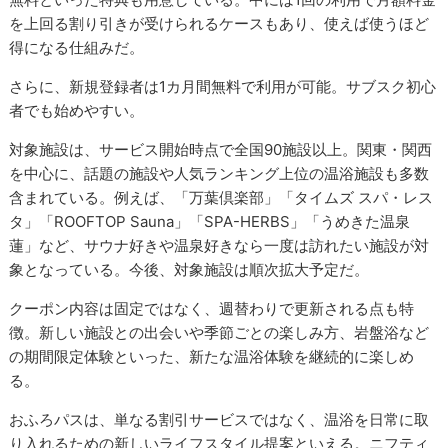
を上回る割り引きが受けられるケースもあり、使えば使うほど
得になる仕組みだ。
さらに、新規登録者は1カ月間無料で利用が可能。サブスク初心
者でも始めやすい。
対象施設は、サービス開始時点で全国90施設以上。関東・関西
を中心に、話題の施設や人気ランキング上位の温浴施設も多数
含まれている。例えば、「万葉倶楽部」「タイムズ スパ・レス
タ」「ROOFTOP Sauna」「SPA-HERBS」「うめきた温泉
蓮」など、サウナ好きや温泉好きなら一度は訪れたい施設が対
象となっている。今後、対象施設は順次拡大予定だ。
クーポン内容は固定ではなく、週替わりで更新される点も特
徴。新しい施設との出会いや季節ごとの楽しみ方、岩盤浴など
の期間限定体験といった、新たな温浴体験を継続的に楽しめ
る。
おふろパスは、単なる割引サービスではなく、温浴を日常に取
り入れるための新しいライフスタイル提案といえる。ニフティ