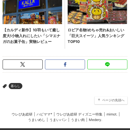
暮らし
>
ページの先頭へ
ウレぴあ総研
|
ハピママ*
|
ウレぴあ総研 ディズニー特集
|
mimot.
|
うまいめし
|
うまいパン
|
うまい肉
|
Medery.