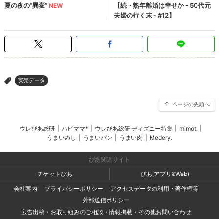
実売データ
>
ページの先頭へ
ウレぴあ総研
|
ハピママ*
|
ウレぴあ総研 ディズニー特集
|
mimot.
|
うまいめし
|
うまいパン
|
うまい肉
|
Medery.
ぴあ関連サイト
チケットぴあ
ぴあ(アプリ&Web)
会社案内
プライバシーポリシー
アクセスデータの利用・著作権等
外部送信ポリシー
広告出稿・お取り組みのご相談・情報掲載・その他お問い合わせ