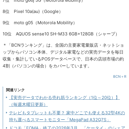
7位 moto g66j 5G（Motorola Mobility）
8位 Pixel 10a(au)（Google）
9位 moto g05（Motorola Mobility）
10位 AQUOS sense10 SH-M33 6GB+128GB（シャープ）
＊「BCNランキング」は、全国の主要家電量販店・ネットショ
ップからパソコン本体、デジタル家電などの実売データを毎日
収集・集計しているPOSデータベースで、日本の店頭市場の約
4割（パソコンの場合）をカバーしています。
BCN＋R
関連リンク
【実売データでわかる売れ筋ランキング（1位～20位）】
（毎週木曜日更新）
テレビもタブレットも不要？ 家中どこでも使える32型4Kの
持ち運べるスマートモニター「MegaPad A32Q7S」
ドコモ「FOMA」終了の2026年3月、「ケータイ」のシェア