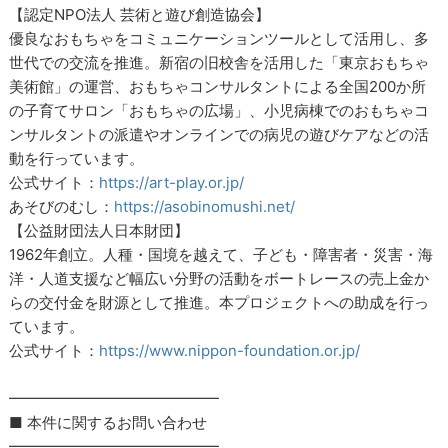
【認定NPO法人 芸術と遊び創造協会】
優良なおもちゃをコミュニケーションツールとして活用し、多
世代での交流を推進。新宿の旧校舎を活用した「東京おもちゃ
美術館」の運営、おもちゃコンサルタントによる全国200か所
の子育てサロン「おもちゃの広場」、小児病棟でのおもちゃコ
ンサルタントの派遣やオンラインでの病児の遊びケアなどの活
動を行っています。
公式サイト：
https://art-play.or.jp/
あそびのむし：
https://asobinomushi.net/
【公益財団法人日本財団】
1962年創立。人種・国境を越えて、子ども・障害者・災害・海
洋・人道支援など幅広い分野の活動をボートレースの売上金か
らの交付金を財源として推進。本プロジェクトへの助成を行っ
ています。
公式サイト：
https://www.nippon-foundation.or.jp/
━━━━━━━━━━━━━━
■ 本件に関するお問い合わせ
━━━━━━━━━━━━━━