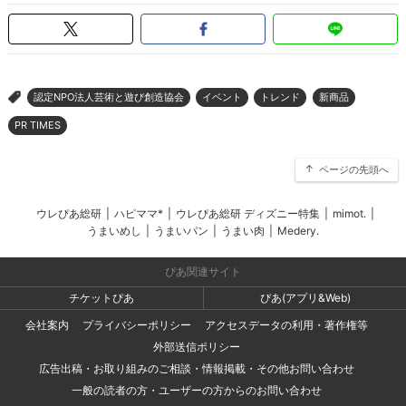
認定NPO法人芸術と遊び創造協会
イベント
トレンド
新商品
>
PR TIMES
ページの先頭へ
ウレぴあ総研
|
ハピママ*
|
ウレぴあ総研 ディズニー特集
|
mimot.
|
うまいめし
|
うまいパン
|
うまい肉
|
Medery.
ぴあ関連サイト
チケットぴあ
ぴあ(アプリ&Web)
会社案内
プライバシーポリシー
アクセスデータの利用・著作権等
外部送信ポリシー
広告出稿・お取り組みのご相談・情報掲載・その他お問い合わせ
一般の読者の方・ユーザーの方からのお問い合わせ