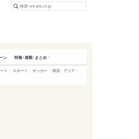
ーン
特集･連載･まとめ
アート
スポーツ
サッカー
韓流・アジア