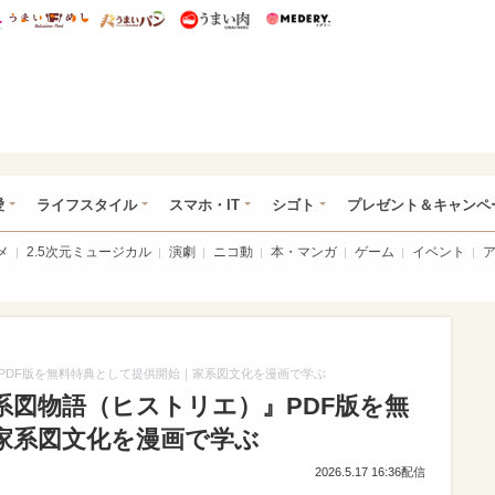
総研 ディズニー特集
mimot.
うまいめし
うまいパン
うまい肉
Medery.
ぴあ総研（うれぴあ）
愛
ライフスタイル
スマホ・IT
シゴト
プレゼント＆キャンペ
メ
2.5次元ミュージカル
演劇
ニコ動
本・マンガ
ゲーム
イベント
PDF版を無料特典として提供開始｜家系図文化を漫画で学ぶ
系図物語（ヒストリエ）』PDF版を無
家系図文化を漫画で学ぶ
2026.5.17 16:36配信