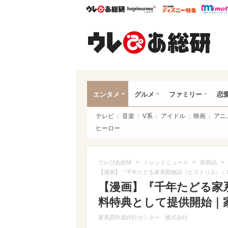
ウレぴあ総研
ハピママ*
ウレぴあ
ウレ
エンタメ
グルメ
ファミリー
恋
テレビ
音楽
V系
アイドル
映画
アニ
ヒーロー
>
>
>
ウレぴあ総研
トレンドニュース
新商品
【漫画】『千年たどる家系図物語（ヒストリエ）』
【漫画】『千年たどる家
料特典として提供開始｜
家系図作成代行センター 株式会社