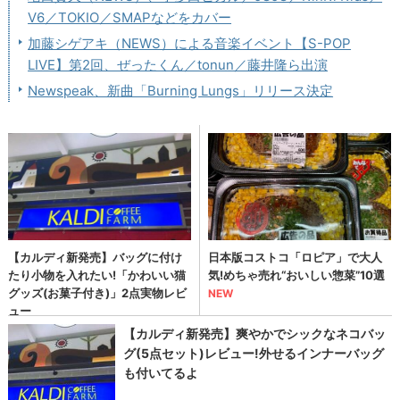
V6／TOKIO／SMAPなどをカバー
加藤シゲアキ（NEWS）による音楽イベント【S-POP
LIVE】第2回、ぜったくん／tonun／藤井隆ら出演
Newspeak、新曲「Burning Lungs」リリース決定