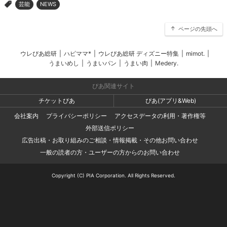
芸能
NEWS
>
ページの先頭へ
ウレぴあ総研
|
ハピママ*
|
ウレぴあ総研 ディズニー特集
|
mimot.
|
うまいめし
|
うまいパン
|
うまい肉
|
Medery.
ぴあ関連サイト
チケットぴあ
ぴあ(アプリ&Web)
会社案内
プライバシーポリシー
アクセスデータの利用・著作権等
外部送信ポリシー
広告出稿・お取り組みのご相談・情報掲載・その他お問い合わせ
一般の読者の方・ユーザーの方からのお問い合わせ
Copyright (C) PIA Corporation. All Rights Reserved.