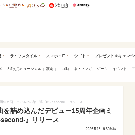
総研 ディズニー特集
mimot.
うまいめし
うまいパン
うまい肉
Medery.
ぴあ総研（うれぴあ）
愛
ライフスタイル
スマホ・IT
シゴト
プレゼント＆キャンペ
メ
2.5次元ミュージカル
演劇
ニコ動
本・マンガ
ゲーム
イベント
企画ミニアルバム第二弾『KCP-second-』リリース
曲を詰め込んだデビュー15周年企画ミ
econd-』リリース
2026.5.18 19:30配信