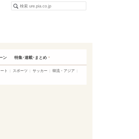
ーン
特集･連載･まとめ
アート
スポーツ
サッカー
韓流・アジア