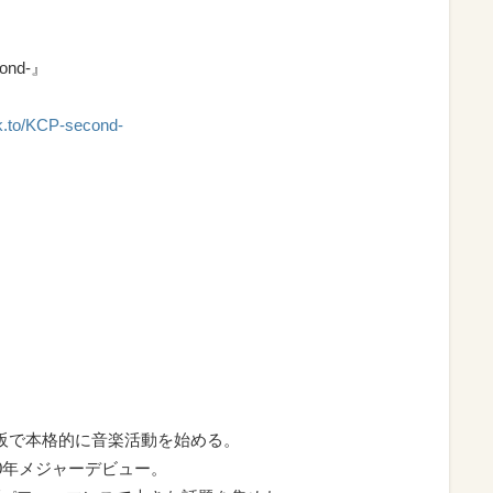
cond-』
nk.to/KCP-second-
阪で本格的に音楽活動を始める。
0年メジャーデビュー。