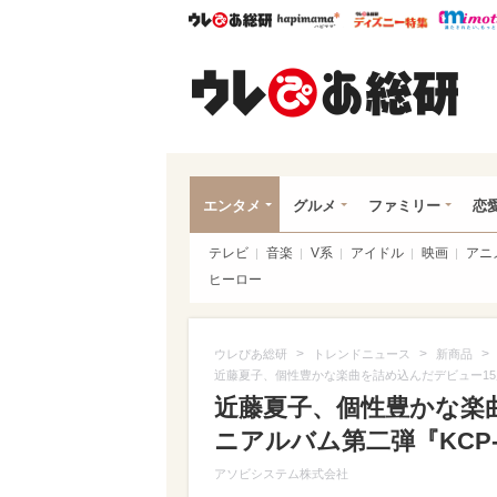
ウレぴあ総研
ハピママ*
ウレぴあ
ウレ
エンタメ
グルメ
ファミリー
恋
テレビ
音楽
V系
アイドル
映画
アニ
ヒーロー
>
>
>
ウレぴあ総研
トレンドニュース
新商品
近藤夏子、個性豊かな楽曲を詰め込んだデビュー15周年
近藤夏子、個性豊かな楽
ニアルバム第二弾『KCP-s
アソビシステム株式会社