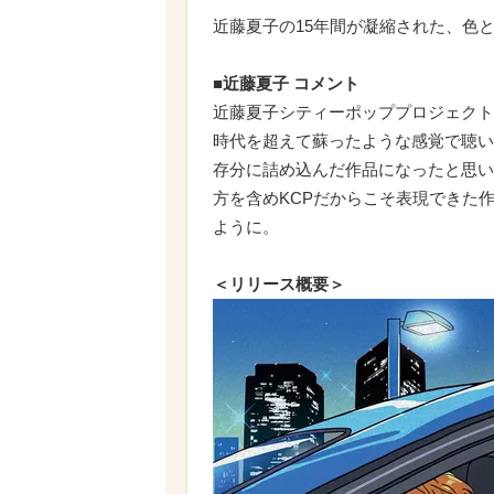
近藤夏子の15年間が凝縮された、色
■近藤夏子 コメント
近藤夏子シティーポッププロジェクト
時代を超えて蘇ったような感覚で聴い
存分に詰め込んだ作品になったと思い
方を含めKCPだからこそ表現できた
ように。
＜リリース概要＞