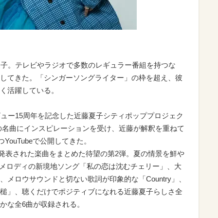
夏子。テレビやラジオで多数のレギュラー番組を持つな
してきた。「シンガーソングライター」の枠を超え、彼
く活躍している。
ビュー15周年を記念した近藤夏子シティポッププロジェク
ップの名曲にインスピレーションを受け、近藤が解釈を重ねて
YouTubeで公開してきた。
けて発表された楽曲をまとめた待望の第2弾。夏の情景を鮮や
謡曲調メロディの新境地ソング「私の恋は沈むチェリー」、大
メロウサウンドと切ない歌詞が印象的な「Country」、
槌」、聴くだけでポジティブになれる近藤夏子らしさ全
かな全6曲が収録される。