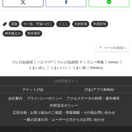
芸能
サバ缶、宇宙へ行く
ソニン
北村匠海
市原匠悟
>
神木隆之介
荒木飛羽
ページの先頭へ
ウレぴあ総研
|
ハピママ*
|
ウレぴあ総研 ディズニー特集
|
mimot.
|
うまいめし
|
うまいパン
|
うまい肉
|
Medery.
ぴあ関連サイト
チケットぴあ
ぴあ(アプリ&Web)
会社案内
プライバシーポリシー
アクセスデータの利用・著作権等
外部送信ポリシー
広告出稿・お取り組みのご相談・情報掲載・その他お問い合わせ
一般の読者の方・ユーザーの方からのお問い合わせ