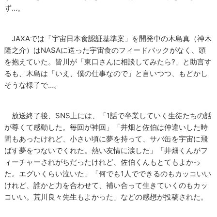
ず…。
JAXAでは「宇宙日本食認証基準案」を開発中の木島真（神木
隆之介）はNASAに送った宇宙食のフィードバックがなく、頭
を抱えていた。皆川が「東口さんに相談してみたら?」と助言す
るも、木島は「いえ、僕の仕事なので」と言いつつ、もどかし
そうな様子で…。
放送終了後、SNS上には、「1話で卒業していく生徒たちの話
が尊くて感動した。毎回が神回」「井畑と佐伯は仲違いした時
間もあったけれど、小さい頃に夢を持って、サバ缶を宇宙に飛
ばす夢をつないでくれた。熱い友情に涙した」「井畑くんがフ
ィーチャーされがちだったけれど、佐伯くんもとてもよかっ
た。エグいくらい泣いた」「何でも1人でできるのもカッコいい
けれど、誰かと力を合わせて、補い合って生きていくのもカッ
コいい。荒川良々先生もよかった」などの感想が投稿された。