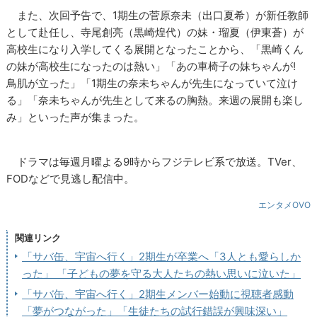
また、次回予告で、1期生の菅原奈未（出口夏希）が新任教師
として赴任し、寺尾創亮（黒崎煌代）の妹・瑠夏（伊東蒼）が
高校生になり入学してくる展開となったことから、「黒崎くん
の妹が高校生になったのは熱い」「あの車椅子の妹ちゃんが!
鳥肌が立った」「1期生の奈未ちゃんが先生になっていて泣け
る」「奈未ちゃんが先生として来るの胸熱。来週の展開も楽し
み」といった声が集まった。
ドラマは毎週月曜よる9時からフジテレビ系で放送。TVer、
FODなどで見逃し配信中。
エンタメOVO
関連リンク
「サバ缶、宇宙へ行く」2期生が卒業へ「3人とも愛らしか
った」 「子どもの夢を守る大人たちの熱い思いに泣いた」
「サバ缶、宇宙へ行く」2期生メンバー始動に視聴者感動
「夢がつながった」「生徒たちの試行錯誤が興味深い」