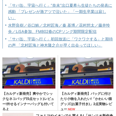
「サバ缶、宇宙へ行く」“奈未”出口夏希ら生徒たちの発表に
感動 「プレゼンが激アツで泣いた」「一期生卒業は寂し
い」
水野良樹／谷口鮪／北村匠海／秦 基博／花村想太／藤井怜
央／LiSA参加、FM802春のCPソング期間限定配信
「サバ缶、宇宙へ行く」初回放送に「ワクワクする」と期待
の声 「北村匠海と神木隆之介が早く出会ってほしい」