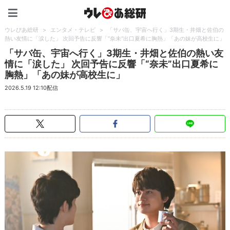
ウレぴあ総研（うれぴあ）
ウレぴあ総研
>
エンタメ・テレビ
>
「サバ缶、宇宙へ行く」3期生・井畑と佐伯の
熱い友情に「涙した」 次回予告に反響「“奈未”出口夏希に胸熱」「あの妹が高校生に」
「サバ缶、宇宙へ行く」3期生・井畑と佐伯の熱い友
情に「涙した」 次回予告に反響「“奈未”出口夏希に
胸熱」「あの妹が高校生に」
2026.5.19 12:10配信