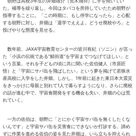
朝野は高校3年生の井畑雄介（荒木飛羽）に手を焼いてい
た。補導を繰り返し、今回はタバコを所持していたため朝野が
指導することに。「この時期に、もし停学になったら」と心配
する朝野に対し、井畑は「退学でええよ。どうせ廃校やろ」と
投げやりな態度を見せる。
数年前、JAXA宇宙教育センターの皆川有紀（ソニン）が言っ
た「小浜の伝統である“鯖街道”を宇宙までつなげてほしい」と
いう言葉。それを子どもの頃に共に聞いた佐伯健人（市原匠
悟）と「宇宙にサバ缶を飛ばしたい」という夢を掲げて若狭水
産高校に入学をした井畑。しかし、1年前に起きた東日本大震災
をきっかけに母親と別れて1人で暮らすようになり、さらに廃校
の話が進む中で、宇宙食開発をする機会も失い、井畑の心は荒
れていく。
一方の佐伯は、朝野に「とにかく宇宙サバ缶を無くしたくな
いんです」と宇宙サバ缶を災害食にできないか打診する。諦め
ずに作業を進める佐伯の姿を見た井畑は、いら立ちを抑えられ