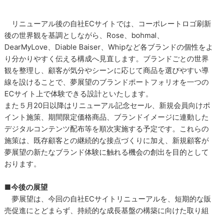
リニューアル後の自社ECサイトでは、コーポレートロゴ刷新
後の世界観を基調としながら、Rose、bohmal、
DearMyLove、Diable Baiser、Whipなど各ブランドの個性をよ
り分かりやすく伝える構成へ見直します。ブランドごとの世界
観を整理し、顧客が気分やシーンに応じて商品を選びやすい導
線を設けることで、夢展望のブランドポートフォリオを一つの
ECサイト上で体験できる設計といたします。
また５月20日以降はリニューアル記念セール、新規会員向けポ
イント施策、期間限定価格商品、ブランドイメージに連動した
デジタルコンテンツ配布等を順次実施する予定です。これらの
施策は、既存顧客との継続的な接点づくりに加え、新規顧客が
夢展望の新たなブランド体験に触れる機会の創出を目的として
おります。
■今後の展望
夢展望は、今回の自社ECサイトリニューアルを、短期的な販
売促進にとどまらず、持続的な成長基盤の構築に向けた取り組