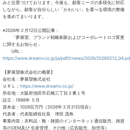
みと位置づけております。今後も、顧客ニーズの多様化に対応
しながら、顧客が自分らしい「かわいい」を選べる環境の整備
を進めてまいります。
※2026年２月12日公開記事：
「夢展望、ブランド戦略刷新およびコーポレートロゴ変更
に関するお知らせ」
URL：
https://www.dreamv.co.jp/ja/pdf/irnews/2026/20260212_04.pd
【夢展望株式会社の概要】
会社名：夢展望株式会社
ＵＲＬ：
https://www.dreamv.co.jp/
所在地：大阪府池田市石橋三丁目２番１号
設立：1998年 ５月
資本金：1028百万円（2026年３月31日現在）
代表者：代表取締役社長 津田 茂寿
事業内容：衣料品・靴・雑貨のインターネット通信販売、雑貨
等のOEM及び 生産管理、その他（広告販売、卸売等）