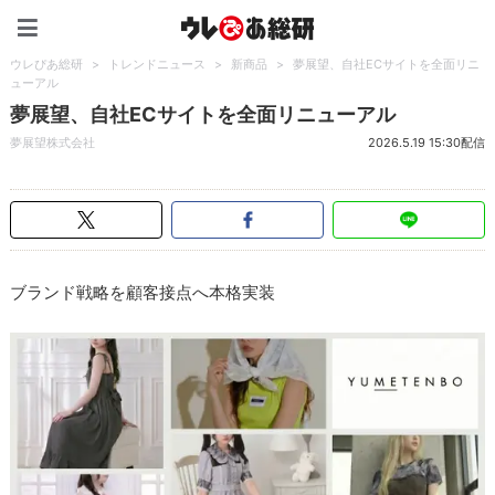
ウレぴあ総研（うれぴあ）
ウレぴあ総研
>
トレンドニュース
>
新商品
>
夢展望、自社ECサイトを全面リニ
ューアル
夢展望、自社ECサイトを全面リニューアル
夢展望株式会社
2026.5.19 15:30配信
ブランド戦略を顧客接点へ本格実装