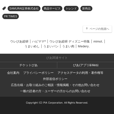
SAMURAI証券株式会社
商品サービス
トレンド
新商品
>
PR TIMES
ページの先頭へ
ウレぴあ総研
|
ハピママ*
|
ウレぴあ総研 ディズニー特集
|
mimot.
|
うまいめし
|
うまいパン
|
うまい肉
|
Medery.
ぴあ関連サイト
チケットぴあ
ぴあ(アプリ&Web)
会社案内
プライバシーポリシー
アクセスデータの利用・著作権等
外部送信ポリシー
広告出稿・お取り組みのご相談・情報掲載・その他お問い合わせ
一般の読者の方・ユーザーの方からのお問い合わせ
Copyright (C) PIA Corporation. All Rights Reserved.