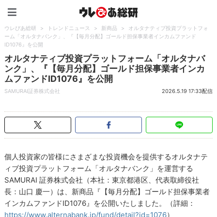
ウレぴあ総研（うれぴあ）
ウレぴあ総研
>
トレンドニュース
>
新商品
>
オルタナティブ投資プラットフォ
ーム「オルタナバンク」、『【毎月分配】ゴールド担保事業者インカムファンド
ID1076』を公開
オルタナティブ投資プラットフォーム「オルタナバ
ンク」、『【毎月分配】ゴールド担保事業者インカ
ムファンドID1076』を公開
SAMURAI証券株式会社
2026.5.19 17:33配信
個人投資家の皆様にさまざまな投資機会を提供するオルタナテ
ィブ投資プラットフォーム「オルタナバンク」を運営する
SAMURAI 証券株式会社（本社：東京都港区、代表取締役社
長：山口 慶一）は、新商品『【毎月分配】ゴールド担保事業者
インカムファンドID1076』を公開いたしました。（詳細：
https://www.alternabank.jp/fund/detail?id=1076
）