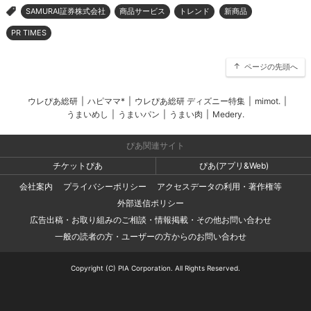
SAMURAI証券株式会社
商品サービス
トレンド
新商品
>
PR TIMES
ページの先頭へ
ウレぴあ総研
|
ハピママ*
|
ウレぴあ総研 ディズニー特集
|
mimot.
|
うまいめし
|
うまいパン
|
うまい肉
|
Medery.
ぴあ関連サイト
チケットぴあ
ぴあ(アプリ&Web)
会社案内
プライバシーポリシー
アクセスデータの利用・著作権等
外部送信ポリシー
広告出稿・お取り組みのご相談・情報掲載・その他お問い合わせ
一般の読者の方・ユーザーの方からのお問い合わせ
Copyright (C) PIA Corporation. All Rights Reserved.