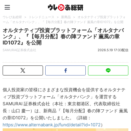
ウレぴあ総研（うれぴあ）
ウレぴあ総研
>
トレンドニュース
>
新商品
>
オルタナティブ投資プラットフォ
ーム「オルタナバンク」、『【毎月分配】春の陣ファンド 薫風の章ID1072』を公開
オルタナティブ投資プラットフォーム「オルタナバ
ンク」、『【毎月分配】春の陣ファンド 薫風の章
ID1072』を公開
SAMURAI証券株式会社
2026.5.19 17:33配信
個人投資家の皆様にさまざまな投資機会を提供するオルタナテ
ィブ投資プラットフォーム「オルタナバンク」を運営する
SAMURAI 証券株式会社（本社：東京都港区、代表取締役社
長：山口 慶一）は、新商品『【毎月分配】春の陣ファンド 薫風
の章ID1072』を公開いたしました。（詳細：
https://www.alternabank.jp/fund/detail?id=1072
）