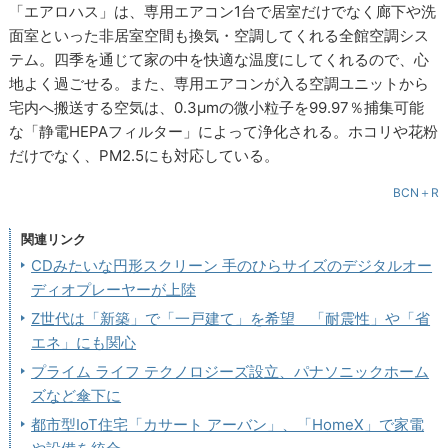
「エアロハス」は、専用エアコン1台で居室だけでなく廊下や洗
面室といった非居室空間も換気・空調してくれる全館空調シス
テム。四季を通じて家の中を快適な温度にしてくれるので、心
地よく過ごせる。また、専用エアコンが入る空調ユニットから
宅内へ搬送する空気は、0.3μmの微小粒子を99.97％捕集可能
な「静電HEPAフィルター」によって浄化される。ホコリや花粉
だけでなく、PM2.5にも対応している。
BCN＋R
関連リンク
CDみたいな円形スクリーン 手のひらサイズのデジタルオー
ディオプレーヤーが上陸
Z世代は「新築」で「一戸建て」を希望 「耐震性」や「省
エネ」にも関心
プライム ライフ テクノロジーズ設立、パナソニックホーム
ズなど傘下に
都市型IoT住宅「カサート アーバン」、「HomeX」で家電