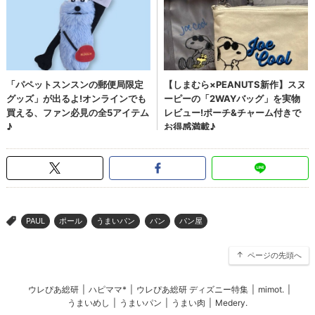
PAUL
ポール
うまいパン
パン
パン屋
>
ページの先頭へ
ウレぴあ総研
|
ハピママ*
|
ウレぴあ総研 ディズニー特集
|
mimot.
|
うまいめし
|
うまいパン
|
うまい肉
|
Medery.