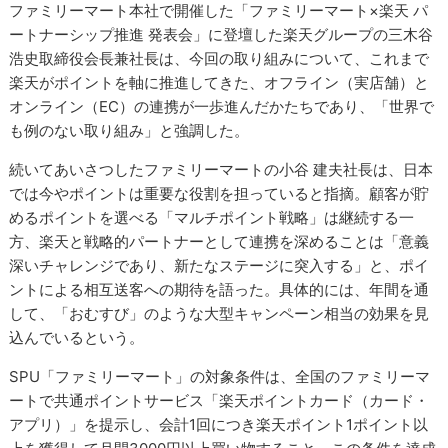
ファミリーマート本社で開催した「ファミリーマート×楽天 パ
ートナーシップ推進 発表会」に登壇した楽天グループの三木谷
浩史取締役会長兼社長は、今回の取り組みについて、これまで
楽天がポイントを軸に推進してきた、オフライン（実店舗）と
オンライン（EC）の連携が一歩進んだかたちであり、「世界で
も例のない取り組み」と強調した。
続いてあいさつしたファミリーマートの小谷 建夫社長は、日本
では今やポイントは重要な役割を担っていると指摘。顧客が貯
めるポイントを選べる「マルチポイント戦略」は継続する一
方、楽天と戦略的パートナーとして連携を深めることは「意義
深いチャレンジであり、新たなステージに突入する」と、ポイ
ントによる相互送客への期待を語った。具体的には、年間を通
して、「おむすび」のような大型キャンペーン相当の効果を見
込んでいるという。
SPU「ファミリーマート」の対象条件は、全国のファミリーマ
ートで共通ポイントサービス「楽天ポイントカード（カード・
アプリ）」を提示し、会計1回につき楽天ポイント1ポイント以