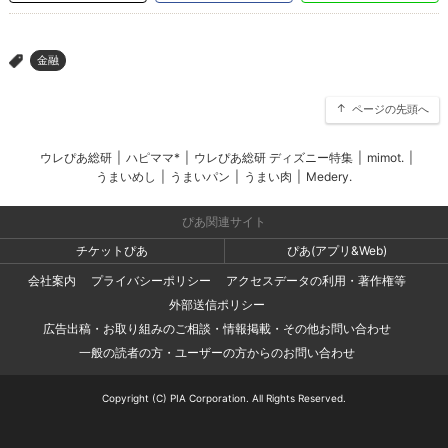
金融
>
ページの先頭へ
ウレぴあ総研
|
ハピママ*
|
ウレぴあ総研 ディズニー特集
|
mimot.
|
うまいめし
|
うまいパン
|
うまい肉
|
Medery.
ぴあ関連サイト
チケットぴあ
ぴあ(アプリ&Web)
会社案内
プライバシーポリシー
アクセスデータの利用・著作権等
外部送信ポリシー
広告出稿・お取り組みのご相談・情報掲載・その他お問い合わせ
一般の読者の方・ユーザーの方からのお問い合わせ
Copyright (C) PIA Corporation. All Rights Reserved.