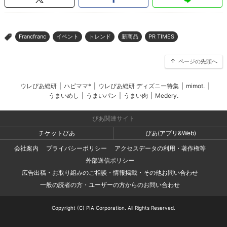
Francfranc
イベント
トレンド
新商品
PR TIMES
>
ページの先頭へ
ウレぴあ総研
|
ハピママ*
|
ウレぴあ総研 ディズニー特集
|
mimot.
|
うまいめし
|
うまいパン
|
うまい肉
|
Medery.
ぴあ関連サイト
チケットぴあ
ぴあ(アプリ&Web)
会社案内
プライバシーポリシー
アクセスデータの利用・著作権等
外部送信ポリシー
広告出稿・お取り組みのご相談・情報掲載・その他お問い合わせ
一般の読者の方・ユーザーの方からのお問い合わせ
Copyright (C) PIA Corporation. All Rights Reserved.