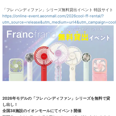
「フレ ハンディファン」シリーズ無料貸出イベント 特設サイト
https://online-event.aeonmall.com/2026cool-ff-rental/?
utm_source=release&utm_medium=url4&utm_campaign=coo
2026年モデルの「フレ ハンディファン」シリーズを無料で貸
し出し！
全国38施設のイオンモールにてイベント開催