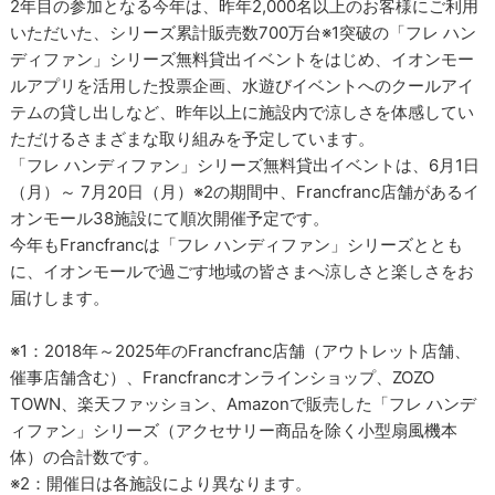
2年目の参加となる今年は、昨年2,000名以上のお客様にご利用
いただいた、シリーズ累計販売数700万台※1突破の「フレ ハン
ディファン」シリーズ無料貸出イベントをはじめ、イオンモー
ルアプリを活用した投票企画、水遊びイベントへのクールアイ
テムの貸し出しなど、昨年以上に施設内で涼しさを体感してい
ただけるさまざまな取り組みを予定しています。
「フレ ハンディファン」シリーズ無料貸出イベントは、6月1日
（月）～ 7月20日（月）※2の期間中、Francfranc店舗があるイ
オンモール38施設にて順次開催予定です。
今年もFrancfrancは「フレ ハンディファン」シリーズととも
に、イオンモールで過ごす地域の皆さまへ涼しさと楽しさをお
届けします。
※1：2018年～2025年のFrancfranc店舗（アウトレット店舗、
催事店舗含む）、Francfrancオンラインショップ、ZOZO
TOWN、楽天ファッション、Amazonで販売した「フレ ハンデ
ィファン」シリーズ（アクセサリー商品を除く小型扇風機本
体）の合計数です。
※2：開催日は各施設により異なります。