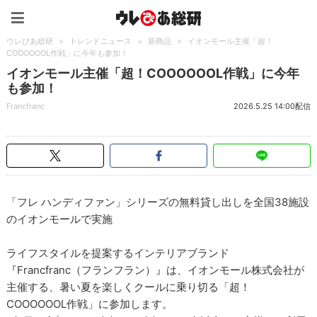
ウレぴあ総研（うれぴあ）
ウレぴあ総研
>
トレンドニュース
>
新商品
>
イオンモール主催「超！
COOOOOOL作戦」に今年も参加！
イオンモール主催「超！COOOOOOL作戦」に今年
も参加！
Francfranc
2026.5.25 14:00配信
「フレ ハンディファン」シリーズの無料貸し出しを全国38施設
のイオンモールで実施
ライフスタイルを提案するインテリアブランド
『Francfranc（フランフラン）』は、イオンモール株式会社が
主催する、暑い夏を楽しくクールに乗り切る「超！
COOOOOOL作戦」に参加します。