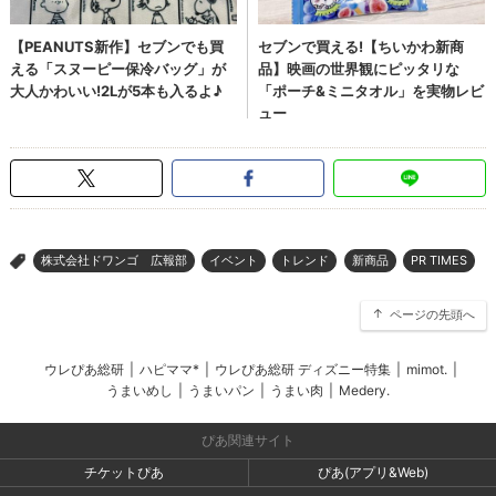
株式会社ドワンゴ 広報部
イベント
トレンド
新商品
PR TIMES
>
ページの先頭へ
ウレぴあ総研
|
ハピママ*
|
ウレぴあ総研 ディズニー特集
|
mimot.
|
うまいめし
|
うまいパン
|
うまい肉
|
Medery.
ぴあ関連サイト
チケットぴあ
ぴあ(アプリ&Web)