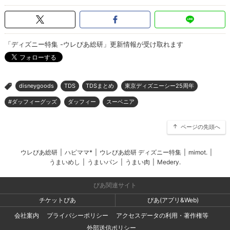
「ディズニー特集 -ウレぴあ総研」更新情報が受け取れます
disneygoods
TDS
TDSまとめ
東京ディズニーシー25周年
>
#ダッフィーグッズ
ダッフィー
スーベニア
ページの先頭へ
ウレぴあ総研
|
ハピママ*
|
ウレぴあ総研 ディズニー特集
|
mimot.
|
うまいめし
|
うまいパン
|
うまい肉
|
Medery.
ぴあ関連サイト
チケットぴあ
ぴあ(アプリ&Web)
会社案内
プライバシーポリシー
アクセスデータの利用・著作権等
外部送信ポリシー