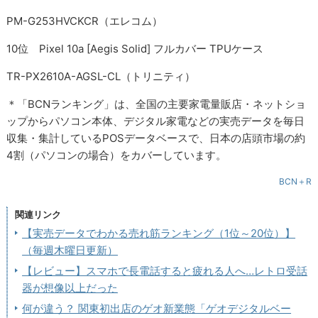
PM-G253HVCKCR（エレコム）
10位 Pixel 10a [Aegis Solid] フルカバー TPUケース
TR-PX2610A-AGSL-CL（トリニティ）
＊「BCNランキング」は、全国の主要家電量販店・ネットショ
ップからパソコン本体、デジタル家電などの実売データを毎日
収集・集計しているPOSデータベースで、日本の店頭市場の約
4割（パソコンの場合）をカバーしています。
BCN＋R
関連リンク
【実売データでわかる売れ筋ランキング（1位～20位）】
（毎週木曜日更新）
【レビュー】スマホで長電話すると疲れる人へ…レトロ受話
器が想像以上だった
何が違う？ 関東初出店のゲオ新業態「ゲオデジタルベー