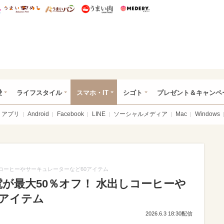
総研 ディズニー特集
mimot.
うまいめし
うまいパン
うまい肉
Medery.
ぴあ総研（うれぴあ）
愛
ライフスタイル
スマホ・IT
シゴト
プレゼント＆キャンペ
アプリ
Android
Facebook
LINE
ソーシャルメディア
Mac
Windows
しコーヒーやサーキュレーターなど60アイテム
電が最大50％オフ！ 水出しコーヒーや
0アイテム
2026.6.3 18:30配信