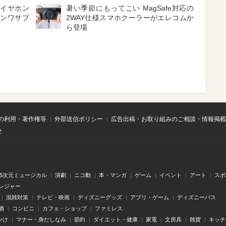
 イヤホン
暑い季節にもってこい MagSafe対応の
サンワサプ
2WAY仕様スマホクーラーがエレコムか
ら登場
の利用・著作権等
外部送信ポリシー
広告出稿・お取り組みのご相談・情報掲載
せ
.5次元ミュージカル
演劇
ニコ動
本・マンガ
ゲーム
イベント
アート
スポ
レジャー
混雑対策
テレビ・映画
ディズニーグッズ
アプリ・ゲーム
ディズニーパス
酒
コンビニ
カフェ・ショップ
ファミレス
かけ
マナー・身だしなみ
節約
ダイエット・健康
家電
文房具
雑貨
キッチ