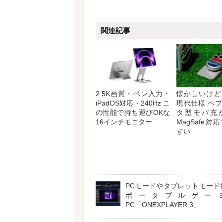
関連記事
2.5K画質・ペン入力・
懐かしいけど
iPadOS対応・240Hz こ
現代仕様 ペ
の性能で持ち運びOKな
タ型モバ充
16インチモニター
MagSafe
すい
PCモードやタブレットモード
ポータブルゲー
PC「ONEXPLAYER 3」