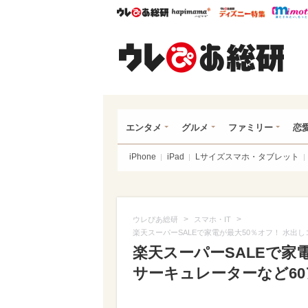
ウレぴあ総研
ハピママ*
ウレぴあ
ウレ
エンタメ
グルメ
ファミリー
恋
iPhone
iPad
Lサイズスマホ・タブレット
>
>
ウレぴあ総研
スマホ・IT
楽天スーパーSALEで家電が最大50％オフ！ 水出
楽天スーパーSALEで家
サーキュレーターなど6