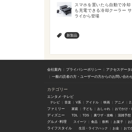
スマホを置いたら自動で冷却
も充電できる冷却クーラー 
ライから登場
>
新製品
会社案内
プライバシーポリシー
アクセスデータ
一般の読者の方・ユーザーの方からのお問い合わ
カテゴリー
エンタメ･テレビ
テレビ
音楽
V系
アイドル
映画
アニメ
2
ファミリー
家庭
子ども
おしゃれ
おでかけ・
ディズニー
TDL
TDS
裏ワザ・攻略
混雑予想
グルメ･料理
スイーツ
食品
飲料
お菓子
お
ライフスタイル
生活・ライフハック
お金
おで