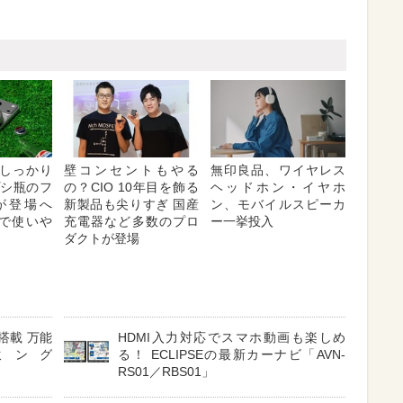
しっかり
壁コンセントもやる
無印良品、ワイヤレス
プシ瓶のフ
の？CIO 10年目を飾る
ヘッドホン・イヤホ
が登場へ
新製品も尖りすぎ 国産
ン、モバイルスピーカ
対応で使いや
充電器など多数のプロ
ー一挙投入
ダクトが登場
搭載 万能
HDMI入力対応でスマホ動画も楽しめ
ミング
る！ ECLIPSEの最新カーナビ「AVN-
RS01／RBS01」