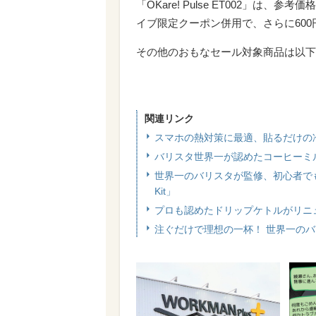
「OKare! Pulse ET002」は、
イブ限定クーポン併用で、さらに600円
その他のおもなセール対象商品は以下
関連リンク
スマホの熱対策に最適、貼るだけの冷
バリスタ世界一が認めたコーヒーミ
世界一のバリスタが監修、初心者でも本
Kit」
プロも認めたドリップケトルがリニュ
注ぐだけで理想の一杯！ 世界一のバリ