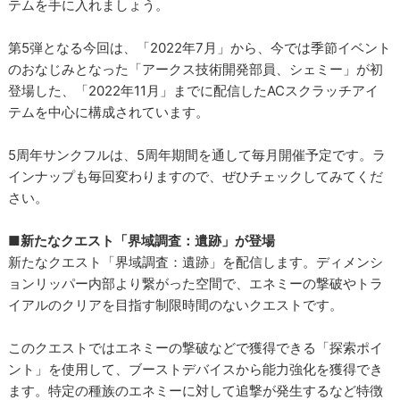
テムを手に入れましょう。
第5弾となる今回は、「2022年7月」から、今では季節イベント
のおなじみとなった「アークス技術開発部員、シェミー」が初
登場した、「2022年11月」までに配信したACスクラッチアイ
テムを中心に構成されています。
5周年サンクフルは、5周年期間を通して毎月開催予定です。ラ
インナップも毎回変わりますので、ぜひチェックしてみてくだ
さい。
■新たなクエスト「界域調査：遺跡」が登場
新たなクエスト「界域調査：遺跡」を配信します。ディメンシ
ョンリッパー内部より繋がった空間で、エネミーの撃破やトラ
イアルのクリアを目指す制限時間のないクエストです。
このクエストではエネミーの撃破などで獲得できる「探索ポイ
ント」を使用して、ブーストデバイスから能力強化を獲得でき
ます。特定の種族のエネミーに対して追撃が発生するなど特徴