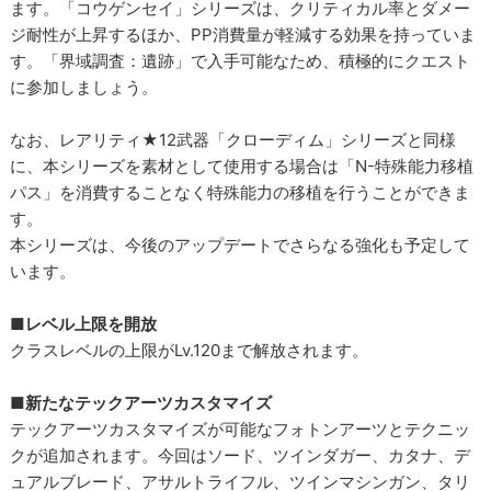
ます。「コウゲンセイ」シリーズは、クリティカル率とダメー
ジ耐性が上昇するほか、PP消費量が軽減する効果を持っていま
す。「界域調査：遺跡」で入手可能なため、積極的にクエスト
に参加しましょう。
なお、レアリティ★12武器「クローディム」シリーズと同様
に、本シリーズを素材として使用する場合は「N-特殊能力移植
パス」を消費することなく特殊能力の移植を行うことができま
す。
本シリーズは、今後のアップデートでさらなる強化も予定して
います。
■レベル上限を開放
クラスレベルの上限がLv.120まで解放されます。
■新たなテックアーツカスタマイズ
テックアーツカスタマイズが可能なフォトンアーツとテクニッ
クが追加されます。今回はソード、ツインダガー、カタナ、デ
ュアルブレード、アサルトライフル、ツインマシンガン、タリ