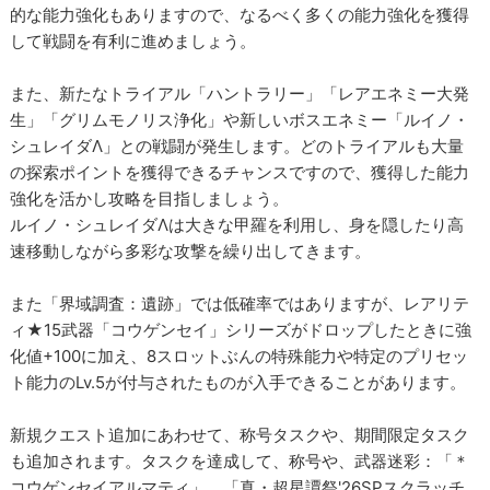
的な能力強化もありますので、なるべく多くの能力強化を獲得
して戦闘を有利に進めましょう。
また、新たなトライアル「ハントラリー」「レアエネミー大発
生」「グリムモノリス浄化」や新しいボスエネミー「ルイノ・
シュレイダΛ」との戦闘が発生します。どのトライアルも大量
の探索ポイントを獲得できるチャンスですので、獲得した能力
強化を活かし攻略を目指しましょう。
ルイノ・シュレイダΛは大きな甲羅を利用し、身を隠したり高
速移動しながら多彩な攻撃を繰り出してきます。
また「界域調査：遺跡」では低確率ではありますが、レアリテ
ィ★15武器「コウゲンセイ」シリーズがドロップしたときに強
化値+100に加え、8スロットぶんの特殊能力や特定のプリセッ
ト能力のLv.5が付与されたものが入手できることがあります。
新規クエスト追加にあわせて、称号タスクや、期間限定タスク
も追加されます。タスクを達成して、称号や、武器迷彩：「＊
コウゲンセイアルマティ」、「真・超星譚祭'26SPスクラッチ