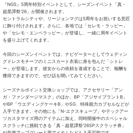
『NGS』5周年特別イベントとして、シーズンイベント「真・
超星譚祭'26」が開催されます。
セントラルシティや、リージョンマグは5周年をお祝いする意匠
に飾り付けされます。さらに、各地では「セレモ・ラッピー」
や「セレモ・エンペラッピー」が登場し、一緒に周年イベント
を盛り上げてくれます。
今回のシーズンイベントでは、ナビゲーターとしてウェディン
グドレスモチーフのミニスカート衣装に身を包んだ「シトレ
ー」が登場します。彼女からの依頼を達成することで、報酬を
獲得できますので、ぜひ話を聞いてみてください。
シーズナルポイント交換ショップでは、アクセサリー「アン
ガ・ファンダージマスク」のほか、BP「アジサイプラントB」
やBP「ウエディングケーキB」やSG、特殊能力カプセルなどが
入手できます。その他にも「N-エクスキューブ」やテックアー
ツカスタマイズ用のアイテムに加え、同時開催中のスペシャル
スクラッチに挑戦できる「真・超星譚祭'26SPスクラッチ券」
や装備アップグレード用アイテムなども入手可能です。