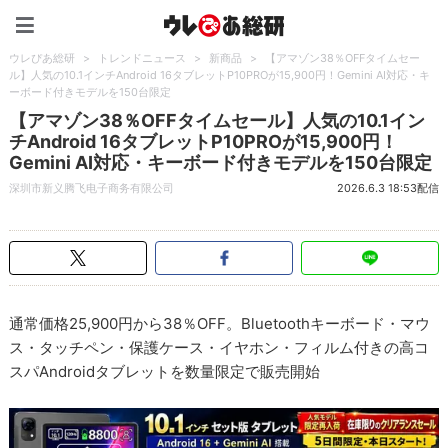
ウレぴあ総研（うれぴあ）
ウレぴあ総研
>
トレンドニュース
>
新商品
>
【アマゾン38％OFFタイムセー
ル】人気の10.1インチAndroid 16タブレットP10PROが15,900円！Gemini AI対応・キ
ーボード付きモデルを150台限定
【アマゾン38％OFFタイムセール】人気の10.1イン
チAndroid 16タブレットP10PROが15,900円！
Gemini AI対応・キーボード付きモデルを150台限定
深圳市新义腾飞电子商务有限公司
2026.6.3 18:53配信
通常価格25,900円から38％OFF。Bluetoothキーボード・マウ
ス・タッチペン・保護ケース・イヤホン・フィルム付きの高コ
スパAndroidタブレットを数量限定で販売開始