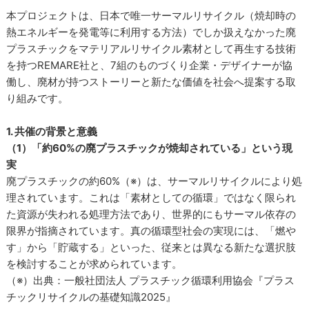
本プロジェクトは、日本で唯一サーマルリサイクル（焼却時の
熱エネルギーを発電等に利用する方法）でしか扱えなかった廃
プラスチックをマテリアルリサイクル素材として再生する技術
を持つREMARE社と、7組のものづくり企業・デザイナーが協
働し、廃材が持つストーリーと新たな価値を社会へ提案する取
り組みです。
1. 共催の背景と意義
（1）「約60%の廃プラスチックが焼却されている」という現
実
廃プラスチックの約60%（※）は、サーマルリサイクルにより処
理されています。これは「素材としての循環」ではなく限られ
た資源が失われる処理方法であり、世界的にもサーマル依存の
限界が指摘されています。真の循環型社会の実現には、「燃や
す」から「貯蔵する」といった、従来とは異なる新たな選択肢
を検討することが求められています。
（※）出典：一般社団法人 プラスチック循環利用協会『プラス
チックリサイクルの基礎知識2025』