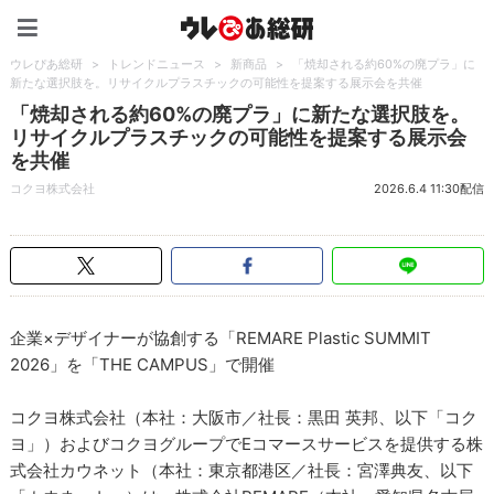
ウレぴあ総研（うれぴあ）
ウレぴあ総研
>
トレンドニュース
>
新商品
>
「焼却される約60%の廃プラ」に
新たな選択肢を。リサイクルプラスチックの可能性を提案する展示会を共催
「焼却される約60%の廃プラ」に新たな選択肢を。
リサイクルプラスチックの可能性を提案する展示会
を共催
コクヨ株式会社
2026.6.4 11:30配信
企業×デザイナーが協創する「REMARE Plastic SUMMIT
2026」を「THE CAMPUS」で開催
コクヨ株式会社（本社：大阪市／社長：黒田 英邦、以下「コク
ヨ」）およびコクヨグループでEコマースサービスを提供する株
式会社カウネット（本社：東京都港区／社長：宮澤典友、以下