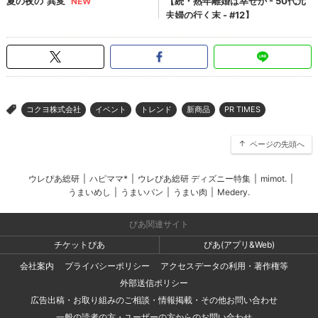
コクヨ株式会社
イベント
トレンド
新商品
PR TIMES
>
ページの先頭へ
ウレぴあ総研
|
ハピママ*
|
ウレぴあ総研 ディズニー特集
|
mimot.
|
うまいめし
|
うまいパン
|
うまい肉
|
Medery.
ぴあ関連サイト
チケットぴあ
ぴあ(アプリ&Web)
会社案内
プライバシーポリシー
アクセスデータの利用・著作権等
外部送信ポリシー
広告出稿・お取り組みのご相談・情報掲載・その他お問い合わせ
一般の読者の方・ユーザーの方からのお問い合わせ