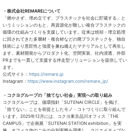
・株式会社REMAREについて
「燃やさず、埋め立てず、プラスチックを社会に貯蔵する」と
いうミッションのもと、再資源化が難しい複合プラスチックの
循環の仕組みづくりを支援しています。従来は焼却・埋立処理
に回されてきた多層材・複合材などの廃プラスチックを、独自
技術により意匠性と強度を兼ね備えたマテリアルとして再生し
ます。素材開発からプロダクト化、空間実装、社内浸透、外部
PRまでを一貫して支援する伴走型ソリューションを提供してい
ます。
公式サイト：
https://remare.jp
Instagram：
https://www.instagram.com/remare_jp/
・コクヨグループの「捨てない社会」実現への取り組み
コクヨグループは、循環指針「SUTENAI CIRCLE」を掲げ、
「捨てない」ことを前提としたモノ・コトづくりに取り組んで
います。2025年12月には、コクヨ東京品川オフィス「THE
CAMPUS」で企画展「SUTENAI STATION exhibition」を実
施。オフィス内のごみの分別実態を調査し、クリエイティブな