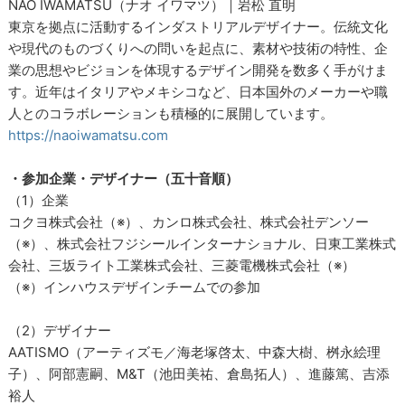
NAO IWAMATSU（ナオ イワマツ）｜岩松 直明
東京を拠点に活動するインダストリアルデザイナー。伝統文化
や現代のものづくりへの問いを起点に、素材や技術の特性、企
業の思想やビジョンを体現するデザイン開発を数多く手がけま
す。近年はイタリアやメキシコなど、日本国外のメーカーや職
人とのコラボレーションも積極的に展開しています。
https://naoiwamatsu.com
・参加企業・デザイナー（五十音順）
（1）企業
コクヨ株式会社（※）、カンロ株式会社、株式会社デンソー
（※）、株式会社フジシールインターナショナル、日東工業株式
会社、三坂ライト工業株式会社、三菱電機株式会社（※）
（※）インハウスデザインチームでの参加
（2）デザイナー
AATISMO（アーティズモ／海老塚啓太、中森大樹、桝永絵理
子）、阿部憲嗣、M&T（池田美祐、倉島拓人）、進藤篤、吉添
裕人