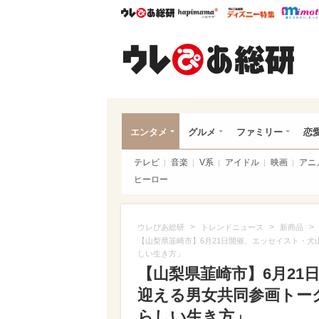
ウレぴあ総研
ハピママ*
ウレぴあ
ウレ
エンタメ
グルメ
ファミリー
恋
テレビ
音楽
V系
アイドル
映画
アニ
ヒーロー
>
>
>
ウレぴあ総研
トレンドニュース
新商品
【山梨県韮崎市】6月21日開催、エッセイスト・
しい生き方」
【山梨県韮崎市】6月2
迎える男女共同参画トー
らしい生き方」