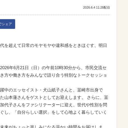
2026.6.4 11:28配信
kでシェア
代を超えて日常のモヤモヤや違和感をときほぐす、明日
26年6月21日（日）の午前10時30分から、市民交流セ
き方や働き方をみんなで語り合う特別なトークセッショ
躍中のエッセイスト・犬山紙子さんと、韮崎市出身で
た山本蓮さんをゲストとしてお迎えします。 さらに、韮
加代子さんをファシリテーターに迎え、世代や性別を問
ぐし、「自分らしい選択」をして心地よく暮らしていく
未来がちょっと楽しみになる温かい時間をお届けしま