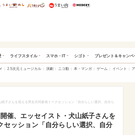
総研 ディズニー特集
mimot.
うまいめし
うまいパン
うまい肉
Medery.
ぴあ総研（うれぴあ）
愛
ライフスタイル
スマホ・IT
シゴト
プレゼント＆キャンペ
メ
2.5次元ミュージカル
演劇
ニコ動
本・マンガ
ゲーム
イベント
犬山紙子さんを迎える男女共同参画トークセッション「自分らしい選択、自分ら
1日開催、エッセイスト・犬山紙子さんを
クセッション「自分らしい選択、自分