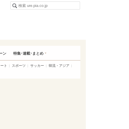
ーン
特集･連載･まとめ
アート
スポーツ
サッカー
韓流・アジア