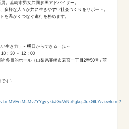
所属。韮崎市男女共同参画アドバイザー。
、多様な人々が共に生きやすい社会づくりをサポート。
トを温かくつなぐ進行を務めます。
しい生き方」～明日からできる一歩～
0：30 ～ 12：00
階 多目的ホール（山梨県韮崎市若宮一丁目2番50号 / 韮
要です）
13P26vLmMVEntMLMv7YYgyiykbJGeWNpPgkqc3ckGlbY/viewform?