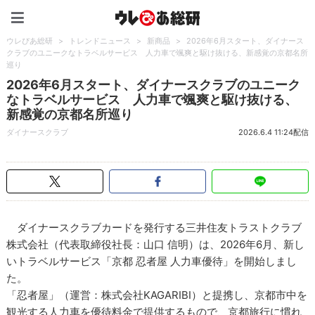
ウレぴあ総研（うれぴあ）
ウレぴあ総研
>
トレンドニュース
>
新商品
>
2026年6月スタート、ダイナース
クラブのユニークなトラベルサービス 人力車で颯爽と駆け抜ける、新感覚の京都名所
巡り
2026年6月スタート、ダイナースクラブのユニーク
なトラベルサービス 人力車で颯爽と駆け抜ける、
新感覚の京都名所巡り
ダイナースクラブ
2026.6.4 11:24配信
ダイナースクラブカードを発行する三井住友トラストクラブ
株式会社（代表取締役社長：山口 信明）は、2026年6月、新し
いトラベルサービス「京都 忍者屋 人力車優待」を開始しまし
た。
「忍者屋」（運営：株式会社KAGARIBI）と提携し、京都市中を
観光する人力車を優待料金で提供するもので、京都旅行に慣れ