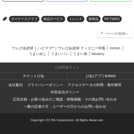
ダイナースクラブ
商品サービス
トレンド
新商品
PR TIMES
>
ページの先頭へ
ウレぴあ総研
|
ハピママ*
|
ウレぴあ総研 ディズニー特集
|
mimot.
|
うまいめし
|
うまいパン
|
うまい肉
|
Medery.
ぴあ関連サイト
チケットぴあ
ぴあ(アプリ&Web)
会社案内
プライバシーポリシー
アクセスデータの利用・著作権等
外部送信ポリシー
広告出稿・お取り組みのご相談・情報掲載・その他お問い合わせ
一般の読者の方・ユーザーの方からのお問い合わせ
Copyright (C) PIA Corporation. All Rights Reserved.