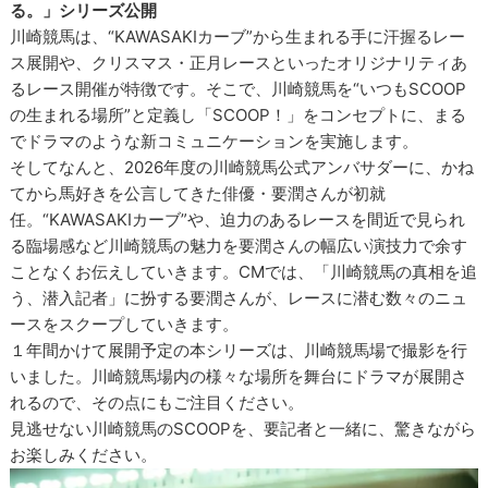
る。」シリーズ公開
川崎競馬は、“KAWASAKIカーブ”から生まれる手に汗握るレー
ス展開や、クリスマス・正月レースといったオリジナリティあ
るレース開催が特徴です。そこで、川崎競馬を“いつもSCOOP
の生まれる場所”と定義し「SCOOP！」をコンセプトに、まる
でドラマのような新コミュニケーションを実施します。
そしてなんと、2026年度の川崎競馬公式アンバサダーに、かね
てから馬好きを公言してきた俳優・要潤さんが初就
任。“KAWASAKIカーブ”や、迫力のあるレースを間近で見られ
る臨場感など川崎競馬の魅力を要潤さんの幅広い演技力で余す
ことなくお伝えしていきます。CMでは、「川崎競馬の真相を追
う、潜入記者」に扮する要潤さんが、レースに潜む数々のニュ
ースをスクープしていきます。
１年間かけて展開予定の本シリーズは、川崎競馬場で撮影を行
いました。川崎競馬場内の様々な場所を舞台にドラマが展開さ
れるので、その点にもご注目ください。
見逃せない川崎競馬のSCOOPを、要記者と一緒に、驚きながら
お楽しみください。