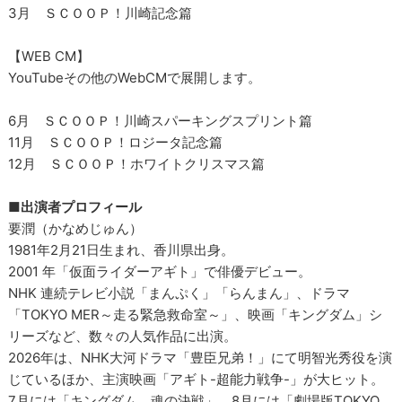
3月 ＳＣＯＯＰ！川崎記念篇
【WEB CM】
YouTubeその他のWebCMで展開します。
6月 ＳＣＯＯＰ！川崎スパーキングスプリント篇
11月 ＳＣＯＯＰ！ロジータ記念篇
12月 ＳＣＯＯＰ！ホワイトクリスマス篇
■出演者プロフィール
要潤（かなめじゅん）
1981年2月21日生まれ、香川県出身。
2001 年「仮面ライダーアギト」で俳優デビュー。
NHK 連続テレビ小説「まんぷく」「らんまん」、ドラマ
「TOKYO MER～走る緊急救命室～」、映画「キングダム」シ
リーズなど、数々の人気作品に出演。
2026年は、NHK大河ドラマ「豊臣兄弟！」にて明智光秀役を演
じているほか、主演映画「アギト-超能力戦争-」が大ヒット。
7月には「キングダム 魂の決戦」、8月には「劇場版TOKYO