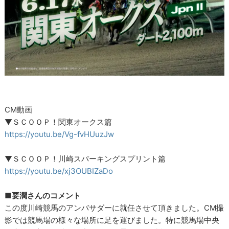
CM動画
▼ＳＣＯＯＰ！関東オークス篇
https://youtu.be/Vg-fvHUuzJw
▼ＳＣＯＯＰ！川崎スパーキングスプリント篇
https://youtu.be/xj3OUBIZaDo
■要潤さんのコメント
この度川崎競馬のアンバサダーに就任させて頂きました。CM撮
影では競馬場の様々な場所に足を運びました。特に競馬場中央