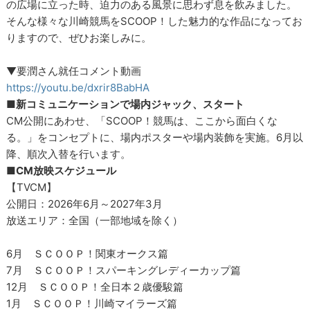
の広場に立った時、迫力のある風景に思わず息を飲みました。
そんな様々な川崎競馬をSCOOP！した魅力的な作品になってお
りますので、ぜひお楽しみに。
▼要潤さん就任コメント動画
https://youtu.be/dxrir8BabHA
■新コミュニケーションで場内ジャック、スタート
CM公開にあわせ、「SCOOP！競馬は、ここから面白くな
る。」をコンセプトに、場内ポスターや場内装飾を実施。6月以
降、順次入替を行います。
■CM放映スケジュール
【TVCM】
公開日：2026年6月～2027年3月
放送エリア：全国（一部地域を除く）
6月 ＳＣＯＯＰ！関東オークス篇
7月 ＳＣＯＯＰ！スパーキングレディーカップ篇
12月 ＳＣＯＯＰ！全日本２歳優駿篇
1月 ＳＣＯＯＰ！川崎マイラーズ篇