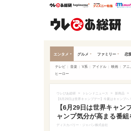
ウレぴあ総研
ハピママ*
ウレぴあ
ウレ
エンタメ
グルメ
ファミリー
恋
テレビ
音楽
V系
アイドル
映画
アニ
ヒーロー
>
>
>
ウレぴあ総研
トレンドニュース
新商品
【6月29日は世界キャンプデー】今夏はキャンプへ
【6月29日は世界キャ
ャンプ気分が高まる番組を
ディスカバリー・ジャパン株式会社