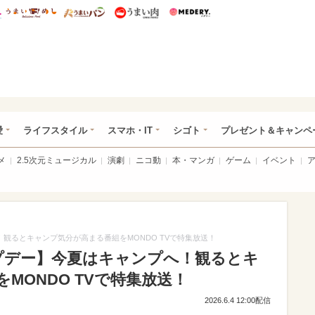
総研 ディズニー特集
mimot.
うまいめし
うまいパン
うまい肉
Medery.
ぴあ総研（うれぴあ）
愛
ライフスタイル
スマホ・IT
シゴト
プレゼント＆キャンペ
メ
2.5次元ミュージカル
演劇
ニコ動
本・マンガ
ゲーム
イベント
！観るとキャンプ気分が高まる番組をMONDO TVで特集放送！
ンプデー】今夏はキャンプへ！観るとキ
MONDO TVで特集放送！
2026.6.4 12:00配信