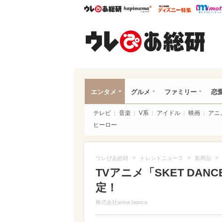
ウレぴあ総研
ハピママ*
ウレぴあ
ウレ
エンタメ
グルメ
ファミリー
恋
テレビ
音楽
V系
アイドル
映画
アニ
ヒーロー
>
>
>
ウレぴあ総研
トレンドニュース
新商品
TVアニメ「SKET DA
定！
株式会社arma bianca