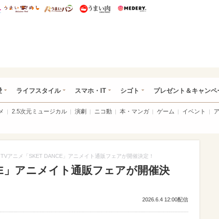
総研 ディズニー特集
mimot.
うまいめし
うまいパン
うまい肉
Medery.
ぴあ総研（うれぴあ）
愛
ライフスタイル
スマホ・IT
シゴト
プレゼント＆キャンペ
メ
2.5次元ミュージカル
演劇
ニコ動
本・マンガ
ゲーム
イベント
TVアニメ「SKET DANCE」アニメイト通販フェアが開催決定！
NCE」アニメイト通販フェアが開催決
2026.6.4 12:00配信