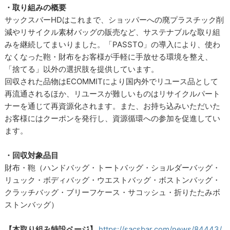
・取り組みの概要
サックスバーHDはこれまで、ショッパーへの廃プラスチック削
減やリサイクル素材バッグの販売など、サステナブルな取り組
みを継続してまいりました。「PASSTO」の導入により、使わ
なくなった鞄・財布をお客様が手軽に手放せる環境を整え、
「捨てる」以外の選択肢を提供しています。
回収された品物はECOMMITにより国内外でリユース品として
再流通されるほか、リユースが難しいものはリサイクルパート
ナーを通じて再資源化されます。また、お持ち込みいただいた
お客様にはクーポンを発行し、資源循環への参加を促進してい
ます。
・回収対象品目
財布・鞄（ハンドバッグ・トートバッグ・ショルダーバッグ・
リュック・ボディバッグ・ウエストバッグ・ボストンバッグ・
クラッチバッグ・ブリーフケース・サコッシュ・折りたたみボ
ストンバッグ）
【本取り組み特設ページ】
https://sacsbar.com/news/84443/