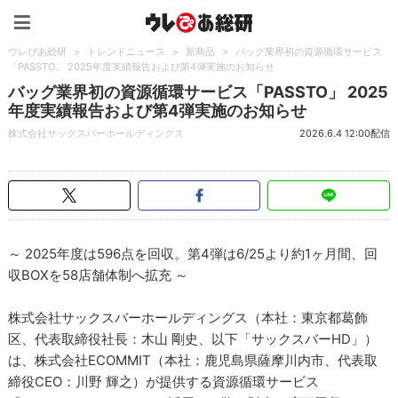
ウレぴあ総研（うれぴあ）
ウレぴあ総研
>
トレンドニュース
>
新商品
>
バッグ業界初の資源循環サービス
「PASSTO」 2025年度実績報告および第4弾実施のお知らせ
バッグ業界初の資源循環サービス「PASSTO」 2025
年度実績報告および第4弾実施のお知らせ
株式会社サックスバーホールディングス
2026.6.4 12:00配信
～ 2025年度は596点を回収。第4弾は6/25より約1ヶ月間、回
収BOXを58店舗体制へ拡充 ～
株式会社サックスバーホールディングス（本社：東京都葛飾
区、代表取締役社長：木山 剛史、以下「サックスバーHD」）
は、株式会社ECOMMIT（本社：鹿児島県薩摩川内市、代表取
締役CEO：川野 輝之）が提供する資源循環サービス