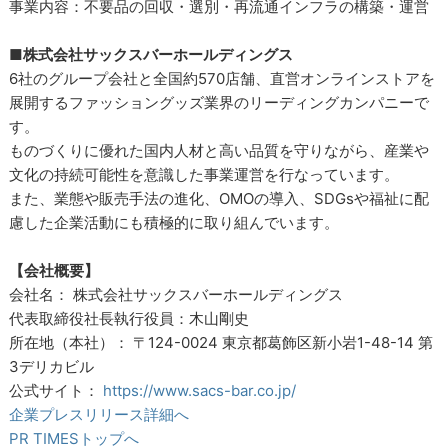
事業内容：不要品の回収・選別・再流通インフラの構築・運営
■株式会社サックスバーホールディングス
6社のグループ会社と全国約570店舗、直営オンラインストアを
展開するファッショングッズ業界のリーディングカンパニーで
す。
ものづくりに優れた国内人材と高い品質を守りながら、産業や
文化の持続可能性を意識した事業運営を行なっています。
また、業態や販売手法の進化、OMOの導入、SDGsや福祉に配
慮した企業活動にも積極的に取り組んでいます。
【会社概要】
会社名： 株式会社サックスバーホールディングス
代表取締役社長執行役員：木山剛史
所在地（本社）： 〒124-0024 東京都葛飾区新小岩1-48-14 第
3デリカビル
公式サイト：
https://www.sacs-bar.co.jp/
企業プレスリリース詳細へ
PR TIMESトップへ