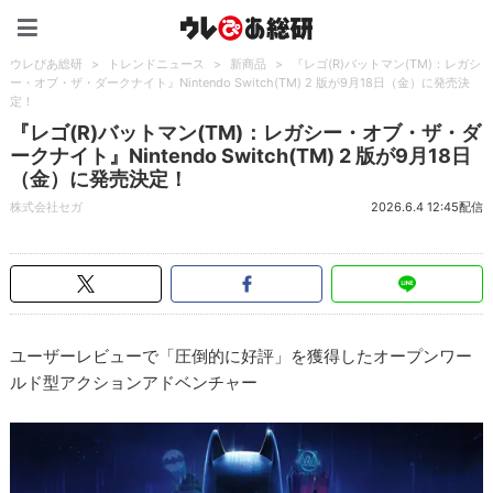
ウレぴあ総研（うれぴあ）
ウレぴあ総研
>
トレンドニュース
>
新商品
>
『レゴ(R)バットマン(TM)：レガシ
ー・オブ・ザ・ダークナイト』Nintendo Switch(TM) 2 版が9月18日（金）に発売決
定！
『レゴ(R)バットマン(TM)：レガシー・オブ・ザ・ダ
ークナイト』Nintendo Switch(TM) 2 版が9月18日
（金）に発売決定！
株式会社セガ
2026.6.4 12:45配信
ユーザーレビューで「圧倒的に好評」を獲得したオープンワー
ルド型アクションアドベンチャー