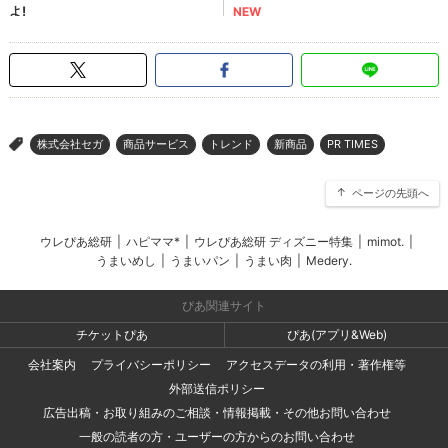
株式会社セガ
商品サービス
トレンド
新商品
PR TIMES
>
ページの先頭へ
ウレぴあ総研
|
ハピママ*
|
ウレぴあ総研 ディズニー特集
|
mimot.
|
うまいめし
|
うまいパン
|
うまい肉
|
Medery.
ぴあ関連サイト
チケットぴあ
ぴあ(アプリ&Web)
会社案内
プライバシーポリシー
アクセスデータの利用・著作権等
外部送信ポリシー
広告出稿・お取り組みのご相談・情報掲載・その他お問い合わせ
一般の読者の方・ユーザーの方からのお問い合わせ