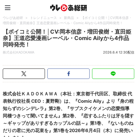
ウレぴあ総研（うれぴあ）
ウレぴあ総研
>
トレンドニュース
>
新商品
>
【ボイコミ公開！│CV:岡本信彦・
増田俊樹・直田姫奈】王道恋愛漫画レーベル・Comic Ailyから4作品同時発売！
【ボイコミ公開！│CV:岡本信彦・増田俊樹・直田姫
奈】王道恋愛漫画レーベル・Comic Ailyから4作品
同時発売！
株式会社KADOKAWA
2026.6.4 12:30配信
株式会社ＫＡＤＯＫＡＷＡ（本社：東京都千代田区、取締役 代
表執行役社長 CEO：夏野剛）は、『Comic Aily』より『身の程
知らずのシンデレラ』第2巻、『サブスクイケメンの恋愛指導
同棲つきって聞いてません』第2巻、『恋するふたりは牙を隠す
～ギャップがありすぎるカップルの話～』第1巻、『ないものね
だりの君に光の花束を』第1巻を2026年6月4日（木）に発売い