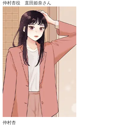
仲村杏役 直田姫奈さん
仲村杏