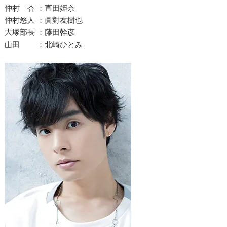
仲村 杏 ：直田姫奈
仲村悠人 ：眞對友樹也
大塚部長 ：藤田幹彦
山田 ：北崎ひとみ