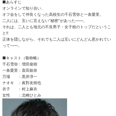
■あらすじ
オンラインで知り合い、
オフ会をして仲良くなった高校生の千石雪弥と一条愛里。
二人には、互いに言えない“秘密”があった――。
それは、二人とも地元の不良男子・女子校のトップだというこ
と!!
正体を隠しながら、それでも二人は互いにどんどん惹かれてい
って――。
■キャスト（敬称略）
千石雪弥：増田俊樹
一条愛里：直田姫奈
万場 ：黒井淳一
ナオキ ：眞對友樹也
衣子 ：村上麻衣
女性 ：北崎ひとみ