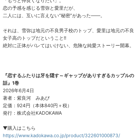
「もっと仲良くなりたい」。
恋の予感を感じる雪弥と愛里だが、
二人には、互いに言えない“秘密”があった――。
それは、雪弥は地元の不良男子校のトップ、愛里は地元の不良
女子高のトップだということ!!
絶対に正体がバレてはいけない、危険な純愛ストーリー開幕。
『恋するふたりは牙を隠す～ギャップがありすぎるカップルの
話』1巻
2026年6月4日
著者：紫良河 みあび
定価：924円（本体840円＋税）
発行：株式会社KADOKAWA
▼購入はこちら
https://www.kadokawa.co.jp/product/322601000873/