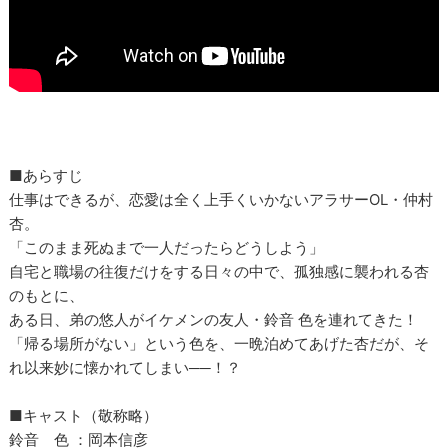
■あらすじ
仕事はできるが、恋愛は全く上手くいかないアラサーOL・仲村
杏。
「このまま死ぬまで一人だったらどうしよう」
自宅と職場の往復だけをする日々の中で、孤独感に襲われる杏
のもとに、
ある日、弟の悠人がイケメンの友人・鈴音 色を連れてきた！
「帰る場所がない」という色を、一晩泊めてあげた杏だが、そ
れ以来妙に懐かれてしまい──！？
■キャスト（敬称略）
鈴音 色 ：岡本信彦