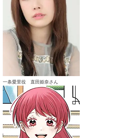
一条愛里役 直田姫奈さん