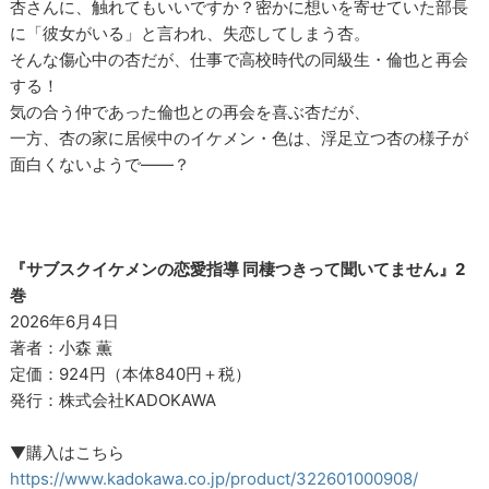
杏さんに、触れてもいいですか？密かに想いを寄せていた部長
に「彼女がいる」と言われ、失恋してしまう杏。
そんな傷心中の杏だが、仕事で高校時代の同級生・倫也と再会
する！
気の合う仲であった倫也との再会を喜ぶ杏だが、
一方、杏の家に居候中のイケメン・色は、浮足立つ杏の様子が
面白くないようで――？
『サブスクイケメンの恋愛指導 同棲つきって聞いてません』2
巻
2026年6月4日
著者：小森 薫
定価：924円（本体840円＋税）
発行：株式会社KADOKAWA
▼購入はこちら
https://www.kadokawa.co.jp/product/322601000908/