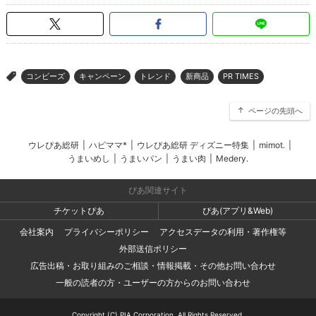
コンビーズ
キャンペーン
トレンド
新商品
PR TIMES
>
ページの先頭へ
ウレぴあ総研
|
ハピママ*
|
ウレぴあ総研 ディズニー特集
|
mimot.
|
うまいめし
|
うまいパン
|
うまい肉
|
Medery.
ぴあ関連サイト
チケットぴあ
ぴあ(アプリ&Web)
会社案内
プライバシーポリシー
アクセスデータの利用・著作権等
外部送信ポリシー
広告出稿・お取り組みのご相談・情報掲載・その他お問い合わせ
一般の読者の方・ユーザーの方からのお問い合わせ
Copyright (C) PIA Corporation. All Rights Reserved.