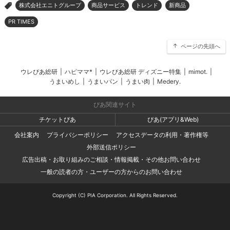
株式会社エニトグループ
商品サービス
トレンド
新商品
>
PR TIMES
ページの先頭へ
ウレぴあ総研
|
ハピママ*
|
ウレぴあ総研 ディズニー特集
|
mimot.
|
うまいめし
|
うまいパン
|
うまい肉
|
Medery.
ぴあ関連サイト
チケットぴあ
ぴあ(アプリ&Web)
会社案内
プライバシーポリシー
アクセスデータの利用・著作権等
外部送信ポリシー
広告出稿・お取り組みのご相談・情報掲載・その他お問い合わせ
一般の読者の方・ユーザーの方からのお問い合わせ
Copyright (C) PIA Corporation. All Rights Reserved.