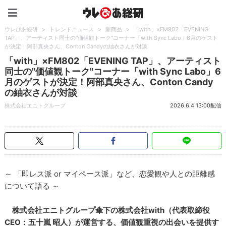
ウレぴあ総研（うれぴあ）
ウレぴあ総研
>
トレンドニュース
>
新商品
>
「with」×FM802「EVENING
TAP」、アーティスト同士の"価値観トーク"コーナー「with Sync Labo」6月のゲスト
が決定！阿部真央さん、Conton Candyの紬衣さんが対談
「with」×FM802「EVENING TAP」、アーティスト
同士の"価値観トーク"コーナー「with Sync Labo」6
月のゲストが決定！阿部真央さん、Conton Candy
の紬衣さんが対談
株式会社エニトグループ
2026.6.4 13:00配信
～ 「即レス派 or マイペース派」など、恋愛観や人との距離感
について語る ～
株式会社エニトグループ傘下の株式会社with（代表取締役
CEO：五十嵐 昭人）が運営する、価値観重視の出会いを提供す