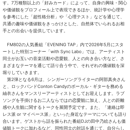
す。7万種類以上の「好みカード」によって、自身の興味・関心
や価値観をプロフィール上で表現できるほか、統計学や心理学
を参考にした「超性格分析」や「心理テスト」などを通じて、
共通の趣味や価値観をきっかけとした、自然体でいられるお相
手との出会いを提供しています。
FM802の人気番組「EVENING TAP」内で2026年5月にスタ
ートした特別コーナー「with Sync Labo」では、アーティスト
同士がお互いの音楽活動や恋愛観、人との向き合い方など、さ
まざまなテーマを通じて語り合う中で、それぞれの価値観を深
堀りしていきます。
第2弾となる6月は、シンガーソングライターの阿部真央さん
と、ロックバンドConton Candyのボーカル・ギターを務める
紬衣さんをマンスリーアーティストとしてお迎えします。ラブ
ソングを手掛けるお二人ならではの恋愛観に加え、人との距離
感や人生観に関するトークを展開予定です。また、「連絡は即
レス派 or マイペース派」といった身近なテーマについても語り
合います。ゲストから話を振られた番組DJの田中乃絵さんも価
値観トークに加わるなど、同性同士の対話を通じて、自分らし