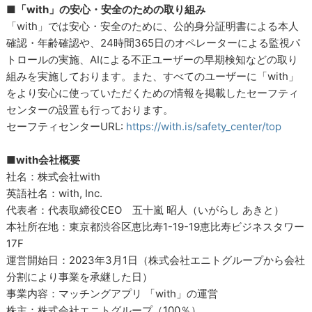
■「with」の安心・安全のための取り組み
「with」では安心・安全のために、公的身分証明書による本人
確認・年齢確認や、24時間365日のオペレーターによる監視パ
トロールの実施、AIによる不正ユーザーの早期検知などの取り
組みを実施しております。また、すべてのユーザーに「with」
をより安心に使っていただくための情報を掲載したセーフティ
センターの設置も行っております。
セーフティセンターURL:
https://with.is/safety_center/top
■with会社概要
社名：株式会社with
英語社名：with, Inc.
代表者：代表取締役CEO 五十嵐 昭人（いがらし あきと）
本社所在地：東京都渋谷区恵比寿1-19-19恵比寿ビジネスタワー
17F
運営開始日：2023年3月1日（株式会社エニトグループから会社
分割により事業を承継した日）
事業内容：マッチングアプリ 「with」の運営
株主：株式会社エニトグループ（100％）