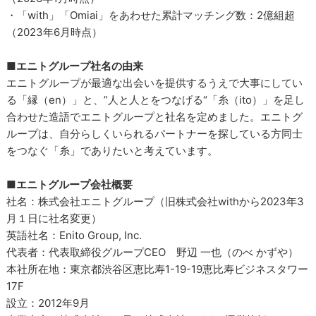
・「with」「Omiai」をあわせた累計マッチング数：2億組超
（2023年6月時点）
■エニトグループ社名の由来
エニトグループが最適な出会いを提供するうえで大事にしてい
る「縁（en）」と、”人と人とをつなげる“「糸（ito）」を足し
合わせた造語でエニトグループと社名を定めました。エニトグ
ループは、自分らしくいられるパートナーを探している方同士
をつなぐ「糸」でありたいと考えています。
■エニトグループ会社概要
社名：株式会社エニトグループ（旧株式会社withから2023年3
月１日に社名変更）
英語社名：Enito Group, Inc.
代表者：代表取締役グループCEO 野辺 一也（のべ かずや）
本社所在地：東京都渋谷区恵比寿1-19-19恵比寿ビジネスタワー
17F
設立：2012年9月