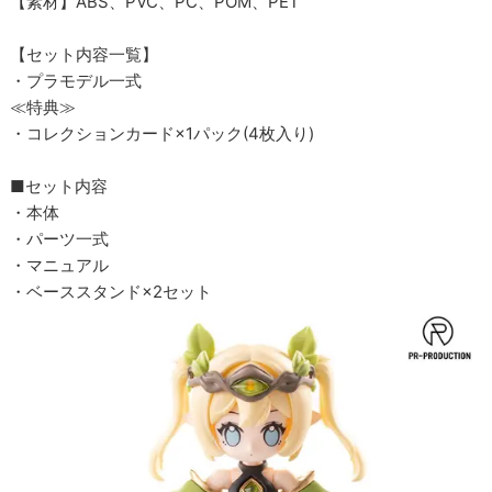
【素材】ABS、PVC、PC、POM、PET
【セット内容一覧】
・プラモデル一式
≪特典≫
・コレクションカード×1パック(4枚入り)
■セット内容
・本体
・パーツ一式
・マニュアル
・ベーススタンド×2セット