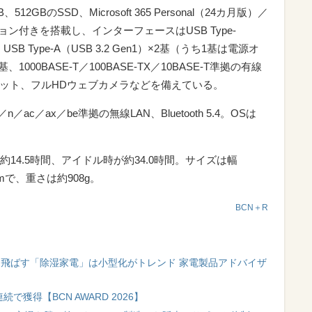
12GBのSSD、Microsoft 365 Personal（24カ月版）／
024 オプション付きを搭載し、インターフェースはUSB Type-
×2基、USB Type-A（USB 3.2 Gen1）×2基（うち1基は電源オ
000BASE-T／100BASE-TX／10BASE-T準拠の有線
ドスロット、フルHDウェブカメラなどを備えている。
n／ac／ax／be準拠の無線LAN、Bluetooth 5.4。OSは
14.5時間、アイドル時が約34.0時間。サイズは幅
.0mmで、重さは約908g。
BCN＋R
き飛ばす「除湿家電」は小型化がトレンド 家電製品アドバイザ
続で獲得【BCN AWARD 2026】