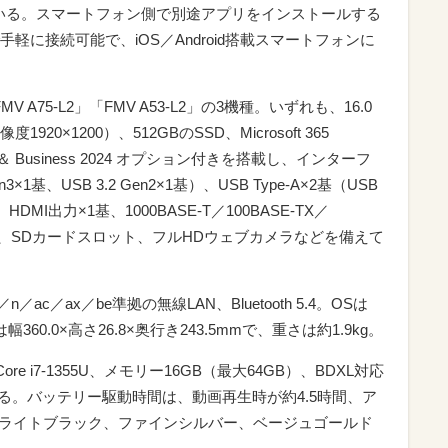
も備えている。スマートフォン側で別途アプリをインストールする
に接続可能で、iOS／Android搭載スマートフォンに
V A75-L2」「FMV A53-L2」の3機種。いずれも、16.0
×1200）、512GBのSSD、Microsoft 365
ome ＆ Business 2024 オプション付きを搭載し、インターフ
3×1基、USB 3.2 Gen2×1基）、USB Type-A×2基（USB
基）、HDMI出力×1基、1000BASE-T／100BASE-TX／
×1基、SDカードスロット、フルHDウェブカメラなどを備えて
n／ac／ax／be準拠の無線LAN、Bluetooth 5.4。OSは
ズは幅360.0×高さ26.8×奥行き243.5mmで、重さは約1.9kg。
ore i7-1355U、メモリー16GB（最大64GB）、BDXL対応
を搭載する。バッテリー駆動時間は、動画再生時が約4.5時間、ア
、ブライトブラック、ファインシルバー、ベージュゴールド