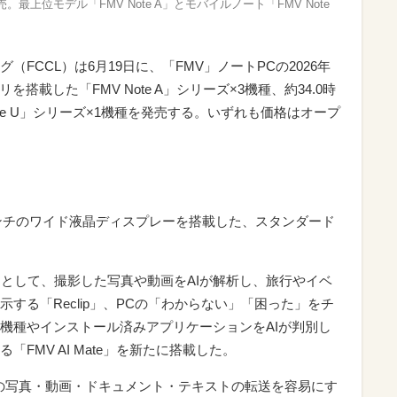
。最上位モデル「FMV Note A」とモバイルノート「FMV Note
FCCL）は6月19日に、「FMV」ノートPCの2026年
搭載した「FMV Note A」シリーズ×3機種、約34.0時
te U」シリーズ×1機種を発売する。いずれも価格はオープ
6.0インチのワイド液晶ディスプレーを搭載した、スタンダード
プリとして、撮影した写真や動画をAIが解析し、旅行やイベ
する「Reclip」、PCの「わからない」「困った」をチ
機種やインストール済みアプリケーションをAIが判別し
FMV AI Mate」を新たに搭載した。
の写真・動画・ドキュメント・テキストの転送を容易にす