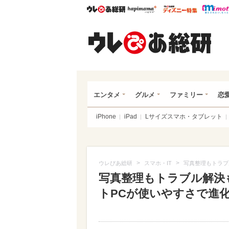
ウレぴあ総研
ハピママ*
ウレぴあ
ウレ
エンタメ
グルメ
ファミリー
恋
iPhone
iPad
Lサイズスマホ・タブレット
>
>
ウレぴあ総研
スマホ・IT
写真整理もトラブ
写真整理もトラブル解決も
トPCが使いやすさで進