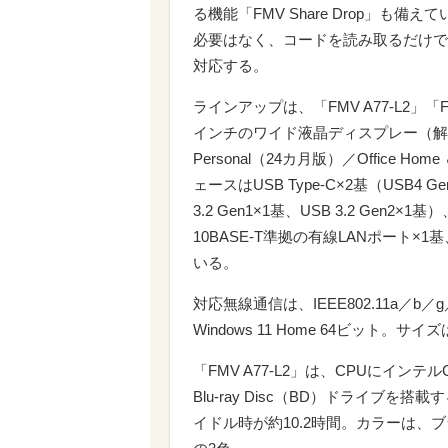
る機能「FMV Share Drop」
必要はなく、コードを読み取るだけで手軽
対応する。
ラインアップは、「FMV A77-L2」「FM
インチのワイド液晶ディスプレー（解像度1920
Personal（24カ月版）／Office H
ェースはUSB Type-C×2基（USB4 Gen
3.2 Gen1×1基、USB 3.2 Gen2×1
10BASE-T準拠の有線LANポート
いる。
対応無線通信は、IEEE802.11a／b／g／
Windows 11 Home 64ビット。サイ
「FMV A77-L2」は、CPUにインテルC
Blu-ray Disc（BD）ドライブ
イドル時が約10.2時間。カラーは