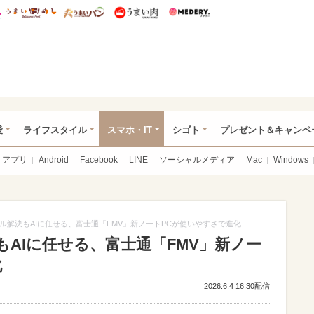
総研 ディズニー特集
mimot.
うまいめし
うまいパン
うまい肉
Medery.
ぴあ総研（うれぴあ）
愛
ライフスタイル
スマホ・IT
シゴト
プレゼント＆キャンペ
アプリ
Android
Facebook
LINE
ソーシャルメディア
Mac
Windows
ル解決もAIに任せる、富士通「FMV」新ノートPCが使いやすさで進化
AIに任せる、富士通「FMV」新ノー
化
2026.6.4 16:30配信