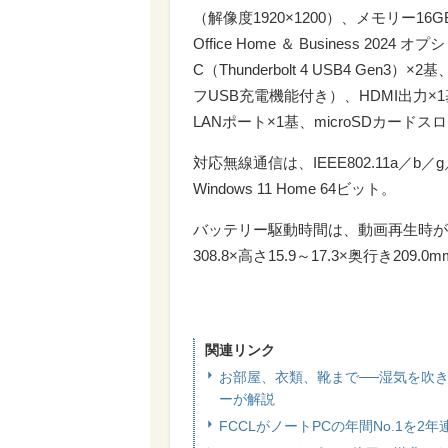
（解像度1920×1200）、メモリー16GB、5
Office Home ＆ Business 2
C（Thunderbolt 4 USB4 Gen3）
フUSB充電機能付き）、HDMI出力×1基、1
LANポート×1基、microSDカー
対応無線通信は、IEEE802.11a／b／g／
Windows 11 Home 64ビット。
バッテリー駆動時間は、動画再生時が約
308.8×高さ15.9～17.3×奥行き209
関連リンク
お部屋、衣類、靴まで──湿気を吹
ーが解説
FCCLがノートPCの年間No.1を2年連