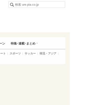
ーン
特集･連載･まとめ
アート
スポーツ
サッカー
韓流・アジア