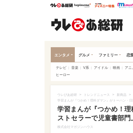
ウレぴあ総研
ハピママ*
ウレぴあ
ウレ
エンタメ
グルメ
ファミリー
恋
テレビ
音楽
V系
アイドル
映画
アニ
ヒーロー
>
>
>
ウレぴあ総研
トレンドニュース
新商品
学習まんが『つかめ！理科ダマン』がトーハン・日
学習まんが『つかめ！理
ストセラーで児童書部門
株式会社マガジンハウス