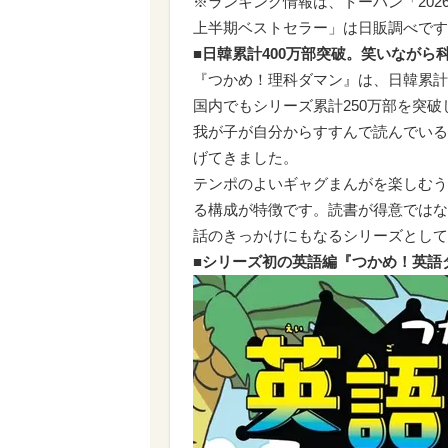
※ランキング情報は、トーハン「202
上半期ベストセラー」は日販調べです
■日韓累計400万部突破。笑いなが
『つかめ！理科ダマン』は、日韓累計
国内でもシリーズ累計250万部を突
我が子が自分からすすんで読んでいる
げてきました。
テンポのよいギャグまんがを楽しむう
る構成が特徴です。読書が得意ではな
話のきっかけにもなるシリーズとして
■シリーズ初の英語編『つかめ！英語