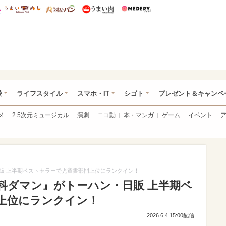
総研 ディズニー特集
mimot.
うまいめし
うまいパン
うまい肉
Medery.
ぴあ総研（うれぴあ）
愛
ライフスタイル
スマホ・IT
シゴト
プレゼント＆キャンペ
メ
2.5次元ミュージカル
演劇
ニコ動
本・マンガ
ゲーム
イベント
販 上半期ベストセラーで児童書部門上位にランクイン！
科ダマン』がトーハン・日販 上半期ベ
上位にランクイン！
2026.6.4 15:00配信