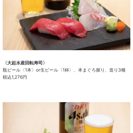
〈大起水産回転寿司〉
瓶ビール〈1本〉or生ビール〈1杯〉、本まぐろ握り、造り3種
税込1,276円