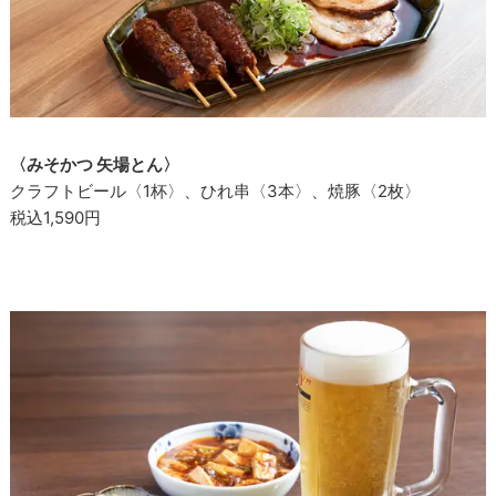
〈みそかつ 矢場とん〉
クラフトビール〈1杯〉、ひれ串〈3本〉、焼豚〈2枚〉
税込1,590円