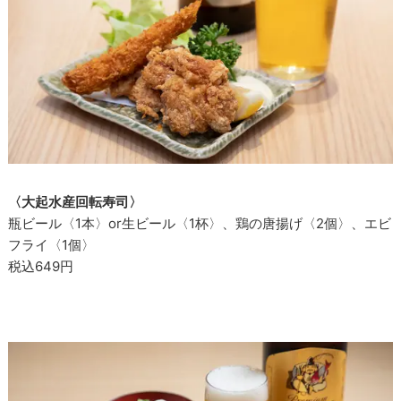
〈大起水産回転寿司〉
瓶ビール〈1本〉or生ビール〈1杯〉、鶏の唐揚げ〈2個〉、エビ
フライ〈1個〉
税込649円