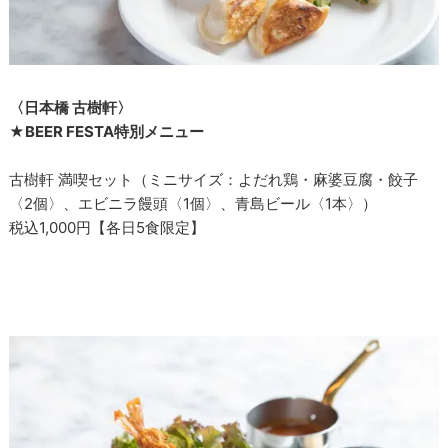
〈日本橋 古樹軒〉
★BEER FESTA特別メニュー
古樹軒 満喫セット（ミニサイズ：よだれ鶏・麻婆豆腐・餃子
〈2個〉、エビニラ饅頭〈1個〉、青島ビール〈1本〉）
税込1,000円【各日5食限定】