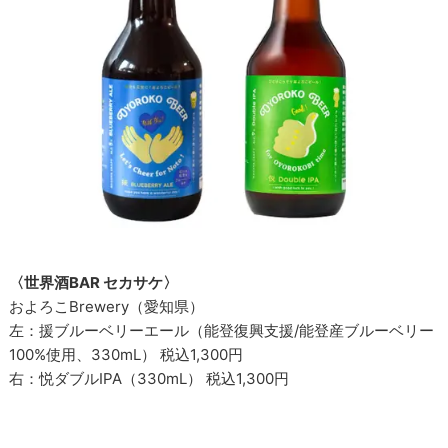
〈世界酒BAR セカサケ〉
およろこBrewery（愛知県）
左：援ブルーベリーエール（能登復興支援/能登産ブルーベリー
100%使用、330mL） 税込1,300円
右：悦ダブルIPA（330mL） 税込1,300円