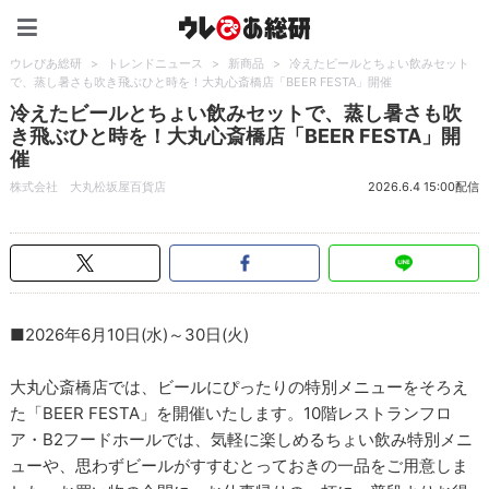
ウレぴあ総研（うれぴあ）
ウレぴあ総研
>
トレンドニュース
>
新商品
>
冷えたビールとちょい飲みセット
で、蒸し暑さも吹き飛ぶひと時を！大丸心斎橋店「BEER FESTA」開催
冷えたビールとちょい飲みセットで、蒸し暑さも吹
き飛ぶひと時を！大丸心斎橋店「BEER FESTA」開
催
株式会社 大丸松坂屋百貨店
2026.6.4 15:00配信
■2026年6月10日(水)～30日(火)
大丸心斎橋店では、ビールにぴったりの特別メニューをそろえ
た「BEER FESTA」を開催いたします。10階レストランフロ
ア・B2フードホールでは、気軽に楽しめるちょい飲み特別メニ
ューや、思わずビールがすすむとっておきの一品をご用意しま