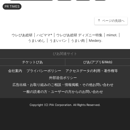
PR TIMES
ページの先頭へ
ウレぴあ総研
|
ハピママ*
|
ウレぴあ総研 ディズニー特集
|
mimot.
|
うまいめし
|
うまいパン
|
うまい肉
|
Medery.
ぴあ関連サイト
チケットぴあ
ぴあ(アプリ&Web)
会社案内
プライバシーポリシー
アクセスデータの利用・著作権等
外部送信ポリシー
広告出稿・お取り組みのご相談・情報掲載・その他お問い合わせ
一般の読者の方・ユーザーの方からのお問い合わせ
Copyright (C) PIA Corporation. All Rights Reserved.