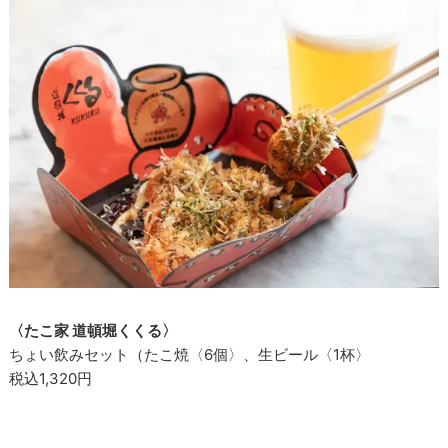
〈たこ家 道頓堀くくる〉
ちょい飲みセット（たこ焼〈6個〉、生ビール〈1杯〉
税込1,320円