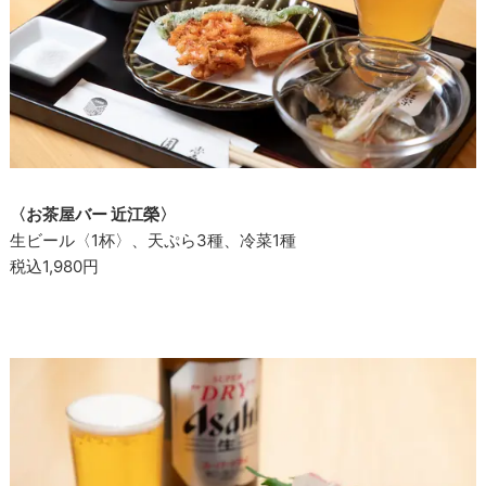
〈お茶屋バー 近江榮〉
生ビール〈1杯〉、天ぷら3種、冷菜1種
税込1,980円