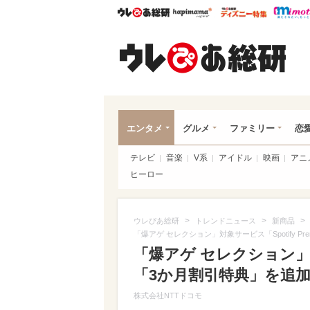
ウレぴあ総研
ハピママ*
ウレぴあ
ウレ
エンタメ
グルメ
ファミリー
恋
テレビ
音楽
V系
アイドル
映画
アニ
ヒーロー
>
>
>
ウレぴあ総研
トレンドニュース
新商品
「爆アゲ セレクション」対象サービス「Spotify P
「爆アゲ セレクション」対象
「3か月割引特典」を追
株式会社NTTドコモ