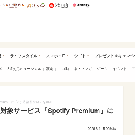
総研 ディズニー特集
mimot.
うまいめし
うまいパン
うまい肉
Medery.
ぴあ総研（うれぴあ）
愛
ライフスタイル
スマホ・IT
シゴト
プレゼント＆キャンペ
メ
2.5次元ミュージカル
演劇
ニコ動
本・マンガ
ゲーム
イベント
remium」に「3か月割引特典」を追加
サービス「Spotify Premium」に
加
2026.6.4 15:00配信