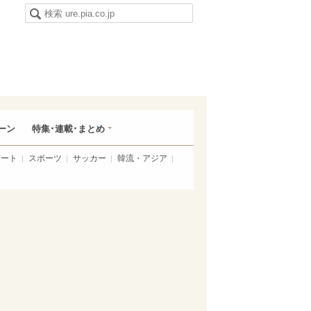
ーン
特集･連載･まとめ
アート
スポーツ
サッカー
韓流・アジア