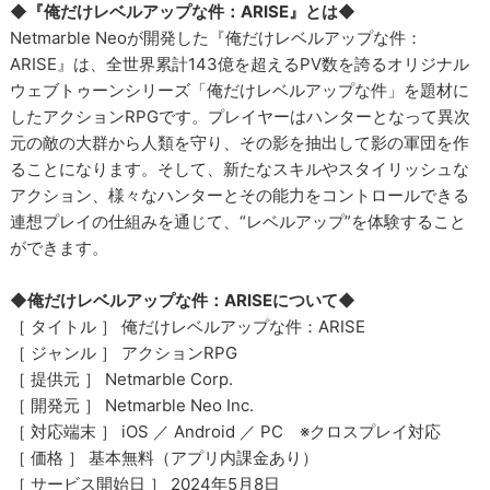
◆『俺だけレベルアップな件：ARISE』とは◆
Netmarble Neoが開発した『俺だけレベルアップな件：
ARISE』は、全世界累計143億を超えるPV数を誇るオリジナル
ウェブトゥーンシリーズ「俺だけレベルアップな件」を題材に
したアクションRPGです。プレイヤーはハンターとなって異次
元の敵の大群から人類を守り、その影を抽出して影の軍団を作
ることになります。そして、新たなスキルやスタイリッシュな
アクション、様々なハンターとその能力をコントロールできる
連想プレイの仕組みを通じて、“レベルアップ”を体験すること
ができます。
◆俺だけレベルアップな件：ARISEについて◆
［ タイトル ］ 俺だけレベルアップな件：ARISE
［ ジャンル ］ アクションRPG
［ 提供元 ］ Netmarble Corp.
［ 開発元 ］ Netmarble Neo Inc.
［ 対応端末 ］ iOS ／ Android ／ PC ※クロスプレイ対応
［ 価格 ］ 基本無料（アプリ内課金あり）
［ サービス開始日 ］ 2024年5月8日