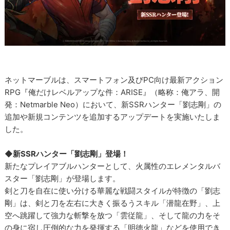
ネットマーブルは、スマートフォン及びPC向け最新アクション
RPG『俺だけレベルアップな件：ARISE』（略称：俺アラ、開
発：Netmarble Neo）において、新SSRハンター「劉志剛」の
追加や新規コンテンツを追加するアップデートを実施いたしま
した。
◆新SSRハンター「劉志剛」登場！
新たなプレイアブルハンターとして、火属性のエレメンタルバ
スター「劉志剛」が登場します。
剣と刀を自在に使い分ける華麗な戦闘スタイルが特徴の「劉志
剛」は、剣と刀を左右に大きく振るうスキル「潜龍在野」、上
空へ跳躍して強力な斬撃を放つ「雲従龍」、そして龍の力をそ
の身に宿し圧倒的な力を発揮する「明徳火龍」などを使用でき