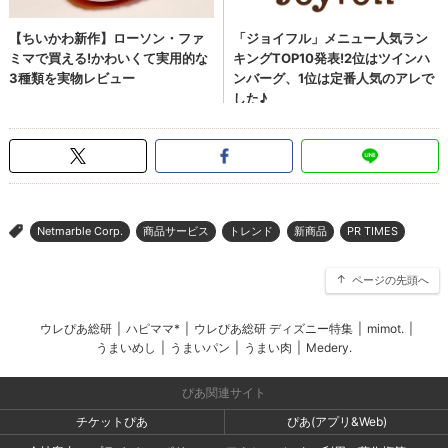
Netmarble Corp.
商品サービス
トレンド
新商品
PR TIMES
>
ページの先頭へ
ウレぴあ総研
|
ハピママ*
|
ウレぴあ総研 ディズニー特集
|
mimot.
|
うまいめし
|
うまいパン
|
うまい肉
|
Medery.
ぴあ関連サイト
チケットぴあ
ぴあ(アプリ&Web)