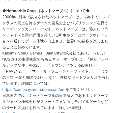
◆Netmarble Corp.（ネットマーブル）について◆
2000年に韓国で設立されたネットマーブルは、世界中でトップ
クラスの売上を誇るゲームの開発およびパブリッシングを行う
リーディングカンパニーです。ネットマーブルは、強力なフラ
ンチャイズと高い評価を得ているIPホルダーとのコラボレーシ
ョンを通じてゲーム体験を向上させ、世界中の顧客を楽しませ
ることに努めています。
KabamとSpinX Games、Jam Cityの親会社であり、HYBEと
NCSOFTの主要株主でもあるネットマーブルは、『俺だけレベ
ルアップな件：ARISE』、『セブンナイツ：ReBIRTH』、
『RAVEN2』、『マーベル・フューチャーファイト』、『七つ
の大罪 ～光と闇の交戦～』など、多様なポートフォリオを有し
ています。詳細については、
https://company.netmarble.com/en
をご覧ください。
日本国内では、ネットマーブルの日本法人であるネットマーブ
ルジャパン株式会社がスマートフォン向けモバイルゲームなど
のサービス提供を行っています。詳しい情報は、