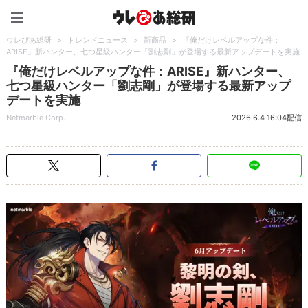
ウレぴあ総研（うれぴあ）
ウレぴあ総研
>
トレンドニュース
>
新商品
>
『俺だけレベルアップな件：
ARISE』新ハンター、七つ星級ハンター「劉志剛」が登場する最新アップデートを実施
『俺だけレベルアップな件：ARISE』新ハンター、
七つ星級ハンター「劉志剛」が登場する最新アップ
デートを実施
Netmarble Corp.
2026.6.4 16:04配信