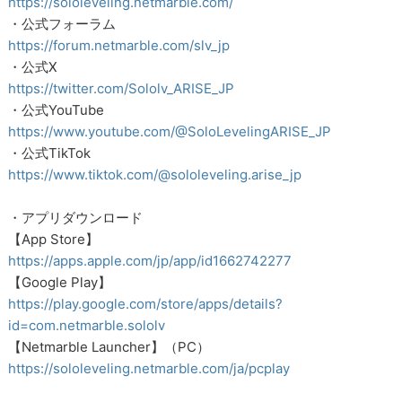
https://sololeveling.netmarble.com/
・公式フォーラム
https://forum.netmarble.com/slv_jp
・公式X
https://twitter.com/Sololv_ARISE_JP
・公式YouTube
https://www.youtube.com/@SoloLevelingARISE_JP
・公式TikTok
https://www.tiktok.com/@sololeveling.arise_jp
・アプリダウンロード
【App Store】
https://apps.apple.com/jp/app/id1662742277
【Google Play】
https://play.google.com/store/apps/details?
id=com.netmarble.sololv
【Netmarble Launcher】（PC）
https://sololeveling.netmarble.com/ja/pcplay