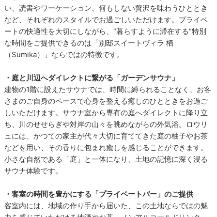
い、読書やワーケーション、何もしない贅沢を味わうひととき
など、それぞれのスタイルでお過ごしいただけます。プライベ
ートの快適性を大切にしながら、“暮らすように滞在する”特別
な時間をご提供できるのは「別邸スイートヴィラ 栖
（Sumika）」ならではの特徴です。
・庭と川辺へダイレクトに繋がる「ガーデンサウナ」
建物の1階に設えたサウナでは、時間に縛られることなく、お客
さまのご自身のペースで心身を整える癒しのひとときをお過ご
しいただけます。サウナ室から専有の庭へダイレクトに降り立
ち、川のせせらぎや対岸の山々を眺めながらの外気浴。ロウリ
ュには、かつての家主が代々大切に育ててきた庭の柚子やお茶
などを用い、その香りに包まれ癒しを感じることができます。
小さな自然である「庭」と一体になり、土地の記憶に深く浸る
サウナ体験です。
・客室の時間を豊かにする「プライベートバー」のご提供
客室内には、地域の作り手から届いた、この土地ならではの魅