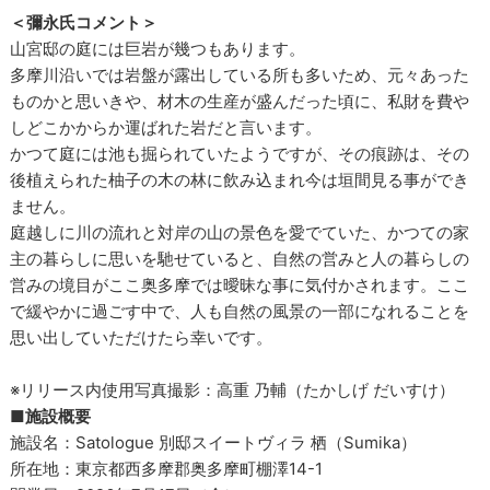
＜彌永氏コメント＞
山宮邸の庭には巨岩が幾つもあります。
多摩川沿いでは岩盤が露出している所も多いため、元々あった
ものかと思いきや、材木の生産が盛んだった頃に、私財を費や
しどこかからか運ばれた岩だと言います。
かつて庭には池も掘られていたようですが、その痕跡は、その
後植えられた柚子の木の林に飲み込まれ今は垣間見る事ができ
ません。
庭越しに川の流れと対岸の山の景色を愛でていた、かつての家
主の暮らしに思いを馳せていると、自然の営みと人の暮らしの
営みの境目がここ奥多摩では曖昧な事に気付かされます。ここ
で緩やかに過ごす中で、人も自然の風景の一部になれることを
思い出していただけたら幸いです。
※リリース内使用写真撮影：高重 乃輔（たかしげ だいすけ）
■施設概要
施設名：Satologue 別邸スイートヴィラ 栖（Sumika）
所在地：東京都西多摩郡奥多摩町棚澤14-1