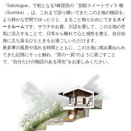
「Satologue」で初となる1棟貸切の「別邸スイートヴィラ 栖
（Sumika）」は、これまで語り継いできたこの土地の物語を、
より静かな空間でゆったりと、まるごと独り占めにできる
スイ
ートルーム
です。サウナやお庭、川辺を通して、この土地の空
気に没入することで、日常から離れて心と感性を整え、自分自
身に立ち返るひとときをお過ごしいただけます。
奥多摩の風景や流れる時間とともに、この土地に積み重ねられ
てきた記憶にそっと触れ、“里の一員”のように過ごすこと
で、“自分だけの物語のある滞在”をお楽しみください。