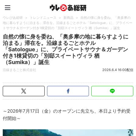
ウレぴあ総研（うれぴあ）
ウレぴあ総研
>
トレンドニュース
>
新商品
>
自然の懐に身を委ね、「奥多摩の
地に暮らすように泊まる」滞在を。沿線まるごとホテル「Satologue」に、プライベー
トサウナ＆ガーデン付き1棟貸切の「別邸スイートヴィラ 栖（Sumika）」誕生
自然の懐に身を委ね、「奥多摩の地に暮らすように
泊まる」滞在を。沿線まるごとホテル
「Satologue」に、プライベートサウナ＆ガーデン
付き1棟貸切の「別邸スイートヴィラ 栖
（Sumika）」誕生
沿線まるごと株式会社
2026.6.4 16:00配信
～2026年7月17日（金）のオープンに先立ち、本日より予約受
付開始～