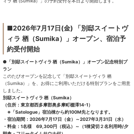
ィラ 栖 (Sumika）」の予約受付を本日より開始します。
■2026年7月17日(金) 「別邸スイートヴ
ィラ 栖（Sumika）」オープン、宿泊予
約受付開始
●「別邸スイートヴィラ 栖（Sumika）」オープン記念特別プ
ラン
このたびオープンを記念して「別邸スイートヴィラ 栖
（Sumika）」を、お得にご利用いただける特別プランをご用意
しました。
別邸スイートヴィラ 栖（Sumika）
（住所：東京都西多摩郡奥多摩町棚澤14-1）
※「Satologue」宿泊棟から約100M先となります。
・宿泊期間：2026年7月17日（金）～2027年3月31日（水）
・料金：1名様 69,300円（税込）～（1棟貸切２名利用時/夕
朝食・フリータイムサウナ付）