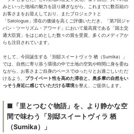
みといった地域の魅力を語り継ぎながら、これまでに数百組の
お客さまをお迎えしており、またプロジェクトと
「Satologue」滞在の価値を高くご評価いただき、「第7回ジャ
パン・ツーリズム・アワード」において最高賞である「国土交
通大臣賞」をはじめとした数々の賞を受賞、多くのメディアか
らも注目されています。
そして、今回誕生する「別邸スイートヴィラ 栖（Sumika）」
では、自然に寄り添う環境の中で土地の空気や時間に身を委ね
ながら、お客さまご自身のペースでゆったりとお過ごしいただ
けるよう、
プライベート性を高めた滞在と、奥多摩の自然をい
っそう身近に感じていただける環境
を整え、ご提供します。
■
「里とつむぐ物語」を、より静かな空
間で味わう「別邸スイートヴィラ 栖
（Sumika）」