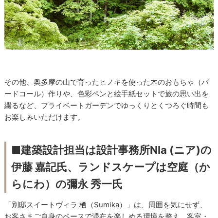
その他、奥多摩の山で育ったヒノキを使った木のおもちゃ（バ
ードコール）作りや、色彩ペンと絵手紙セットで旅の思い出を
綴るなど、プライベートガーデンでゆっくりとくつろぐ時間も
お楽しみいただけます。
■建築設計担当は設計事務所NIa (ニア)の
伊藤 嘉記氏、ランドスケープは空庭（か
らにわ）の彌永 秀一氏
「別邸スイートヴィラ 栖（Sumika）」は、周囲を気にせず、
お客さまご自身のペースで滞在を楽しめる環境を整え、客室・