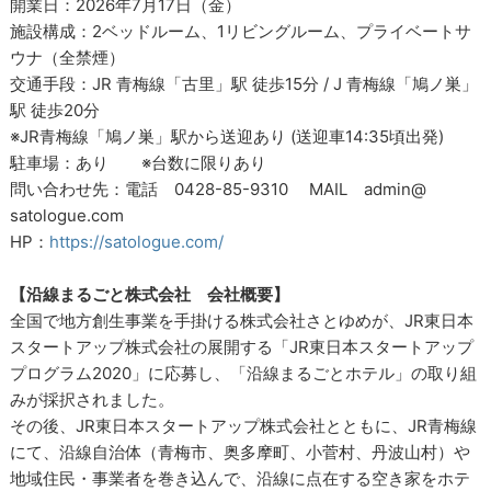
開業日：2026年7月17日（金）
施設構成：2ベッドルーム、1リビングルーム、プライベートサ
ウナ（全禁煙）
交通手段：JR 青梅線「古里」駅 徒歩15分 / J 青梅線「鳩ノ巣」
駅 徒歩20分
※JR青梅線「鳩ノ巣」駅から送迎あり (送迎車14:35頃出発)
駐車場：あり ※台数に限りあり
問い合わせ先：電話 0428-85-9310 MAIL admin@
satologue.com
HP：
https://satologue.com/
【沿線まるごと株式会社 会社概要】
全国で地方創生事業を手掛ける株式会社さとゆめが、JR東日本
スタートアップ株式会社の展開する「JR東日本スタートアップ
プログラム2020」に応募し、「沿線まるごとホテル」の取り組
みが採択されました。
その後、JR東日本スタートアップ株式会社とともに、JR青梅線
にて、沿線自治体（青梅市、奥多摩町、小菅村、丹波山村）や
地域住民・事業者を巻き込んで、沿線に点在する空き家をホテ