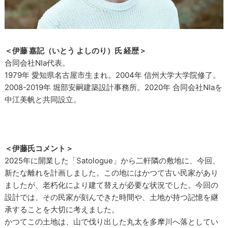
＜伊藤 嘉記（いとう よしのり）氏 経歴＞
合同会社NIa代表。
1979年 愛知県名古屋市生まれ。2004年 信州大学大学院修了。
2008-2019年 堀部安嗣建築設計事務所。2020年 合同会社NIaを
中江美帆と共同設立。
＜伊藤氏コメント＞
2025年に開業した「Satologue」から二軒隣の敷地に、今回、
新たな離れを計画しました。この地にはかつて古い民家があり
ましたが、老朽化により建て替えが必要な状況でした。今回の
設計では、その民家が刻んできた時間や、土地が持つ記憶を継
承することを大切に考えました。
かつてこの土地は、山で伐り出した丸太を多摩川へ落としてい