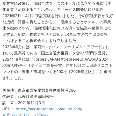
ル客室に改修し、沿線全体を一つのホテルに見立てる沿線活性
化事業「沿線まるごとホテル」のサービス開発に取り組み、
2021年2月～4月に実証実験を行いました。その実証実験が良好
な成績・評価を得たことから、「沿線まるごとホテル」の事業
化を始めとする、沿線活性化における様々な協業を積極的に推
進するために、株式会社さとゆめとJR東日本の共同出資会社
「沿線まるごと株式会社」を設立しました。
2023年9月には「第7回ジャパン・ツーリズム・アワード」に
おいて最高賞である「国土交通大臣賞」を含む2部門を受賞、
2024年8月には「Forbes JAPAN Xtrepreneur AWARD 2024」
地域活性/モビリティ部門賞を受賞、同年12月には日経クロスト
レンドの「未来の市場をつくる100社【2025年度版】」に選出
されました。
所在地：東京都西多摩郡奥多摩町棚澤390
代表者：代表取締役 嶋田俊平
設 立：2021年12月3日
URL ：
https://marugotohotel-omeline.com/
企業プレスリリース詳細へ