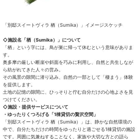
「別邸スイートヴィラ 栖（Sumika）」イメージスケッチ
◇施設名「栖（Sumika）」について
「栖」という字には、鳥が巣に帰って休むという意味がありま
す。
奥多摩の厳しい断崖や斜面を巧みに利用し、自然と共生しなが
ら紡がれてきた人々の営み。
その風景の隙間に潜り込み、自然の一部として「棲まう」体験
を提供します。
土地の記憶の隙間に、ひっそりと佇む自分だけの心地よさを見
つけてください。
◇施設・提供サービスについて
・ゆったりくつろげる「1棟貸切の贅沢空間」
「別邸スイートヴィラ 栖（Sumika）」は、静かな自然環境の
中で、自分たちだけの時間をゆったりと過ごせる1棟貸切の施設
です。周囲に気兼ねすることなく、家族や大切な方との語ら