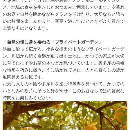
力を感じていただける地酒やお茶、ノンアルコールドリンク
と、地域の食材を生かしたおつまみご用意しています。夕暮れ
のお庭で自然を眺めながらグラスを傾けたり、大切な方と語ら
いの時間を楽しんだりと、客室で過ごすひとときがより豊かで
上質なものとなります。
・自然の懐に身を委ねる「プライベートガーデン」
斜面に沿って広がる、小さな棚田のようなプライベートガーデ
ン。川辺から続く岩盤が迫り出す土地に、かつての家主が大切
に育てた柚子やお茶の木などが息づいています。奥多摩の急峻
な地形を巧みに縫うように紡がれてきた、人々の暮らしの跡が
垣間見えるお庭です。
お気に入りの木陰や多摩川を望む特等席を見つけて、かつての
いとなみの断片にそっと身を寄せ、このお庭ならではの贅沢な
時間をお楽しみください。