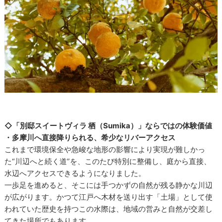
◇「別邸スイートヴィラ 栖（Sumika）」ならではの体験価値
・多摩川へ直接降りられる、希少なリバーアクセス
これまで環境保全や急峻な地形の影響により実現が難しかっ
た“川辺へと続く道”を、このたび特別に整備し、庭から直接、
水辺へアクセスできるようになりました。
一歩足を進めると、そこには手つかずの自然が残る静かな川辺
が広がります。かつて江戸へ木材を送り出す「土場」として使
われていた歴史を持つこの水際は、地域の営みと自然が交差し
てきた場所でもあります。