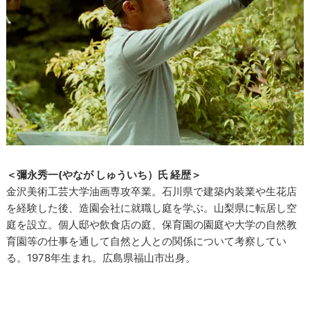
＜彌永秀一(やなが しゅういち）氏 経歴＞
金沢美術工芸大学油画専攻卒業。石川県で建築内装業や生花店
を経験した後、造園会社に就職し庭を学ぶ。山梨県に転居し空
庭を設立。個人邸や飲食店の庭、保育園の園庭や大学の自然教
育園等の仕事を通して自然と人との関係について考察してい
る。1978年生まれ。広島県福山市出身。