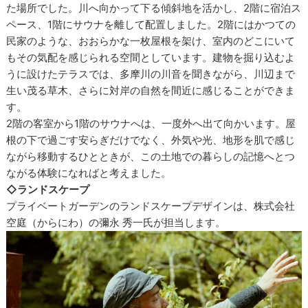
た場所でした。川へ向かって下る傾斜地を活かし、2階に宿泊ス
ペース、1階にサウナを離して配置しました。2階にはかつての
民家のような、おおらかな一枚屋根を架け、室内のどこにいて
もその気配を感じられる空間としています。建物を掘り込むよ
うに設けたテラスでは、多摩川の川音を聞きながら、川辺まで
生い茂る草木、さらに対岸の自然を間近に感じることができま
す。
2階の客室から1階のサウナへは、一度外へ出て向かいます。屋
根の下で過ごす安らぎだけでなく、外気や光、地形を肌で感じ
ながら移動するひとときが、この土地での暮らしの記憶へとつ
ながる体験になればと考えました。
◇ランドスケープ
プライベートガーデンのランドスケープデザインは、株式会社
空庭（からにわ）の彌永 秀一氏が担当します。