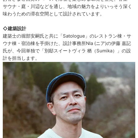
サウナ・庭・川辺などを通し、地域の魅力をよりいっそう深く
味わうための滞在空間として設計されています。
◇建築設計
建築士の堀部安嗣氏と共に「Satologue」のレストラン棟・サ
ウナ棟・宿泊棟を手掛けた、設計事務所NIa (ニア)の伊藤 嘉記
氏が、今回単独で「別邸スイートヴィラ 栖（Sumika）」の設
計を担当します。