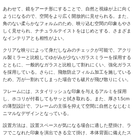
あわせて、鏡をアーチ形にすることで、自然と視線が上に向く
ようになるので、空間をより広く開放的に見せられる。また、
角のない柔らかなフォルムのため、映り込む空間の印象もやさ
しく見せられ、ナチュラルテイストをはじめとする、さまざま
なインテリアとも相性がよい。
クリアな映りによって身だしなみのチェックが可能で、アクリ
ル製ミラーと比較してゆがみが少ないガラスミラーを採用する
とともに、一般的なガラスと比較して割れにくい、強化ガラス
を採用している。さらに、飛散防止フィルム加工を施している
ため、万が一割れてしまった場合でも破片が飛び散りにくい。
フレームには、スタイリッシュな印象を与えるアルミを採用
し、ホコリが付着してもサッと拭き取れる。また、厚さ1.5cm
の薄型設計で、フレームの主張を抑えて空間に自然となじむミ
ニマルなデザインとなっている。
設置方法は、設置スペースが気になる場合に適した壁掛け、ラ
フでこなれた印象を演出できる立て掛け、本体背面に備えたス