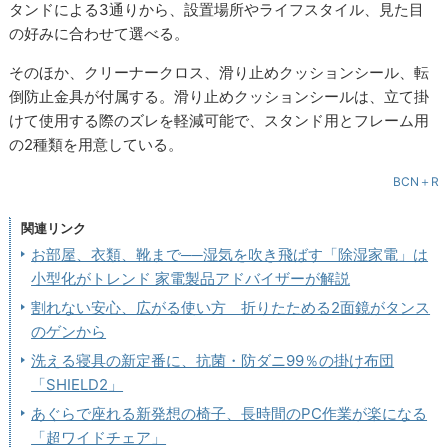
タンドによる3通りから、設置場所やライフスタイル、見た目
の好みに合わせて選べる。
そのほか、クリーナークロス、滑り止めクッションシール、転
倒防止金具が付属する。滑り止めクッションシールは、立て掛
けて使用する際のズレを軽減可能で、スタンド用とフレーム用
の2種類を用意している。
BCN＋R
関連リンク
お部屋、衣類、靴まで──湿気を吹き飛ばす「除湿家電」は
小型化がトレンド 家電製品アドバイザーが解説
割れない安心、広がる使い方 折りたためる2面鏡がタンス
のゲンから
洗える寝具の新定番に、抗菌・防ダニ99％の掛け布団
「SHIELD2」
あぐらで座れる新発想の椅子、長時間のPC作業が楽になる
「超ワイドチェア」