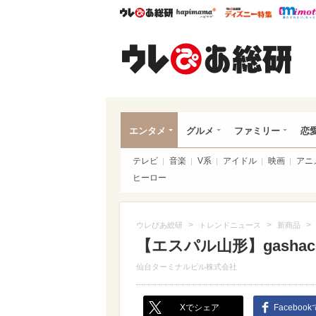
ウレぴあ総研
ハピママ*
ウレぴあ
ウレ
エンタメ
グルメ
ファミリー
恋
テレビ
音楽
V系
アイドル
映画
アニ
ヒーロー
>
>
>
ウレぴあ総研
トレンドニュース
新商品
【エスパル山形】gashac
仙台ターミナルビル株式会社
Xでシェア
Faceboo