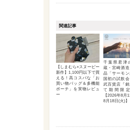
関連記事
千葉県君津
【しまむら×スヌーピー
蔵・宮崎酒造
新作】1,100円以下で買
品「サーモン
える！高コスパな「お
国初の試飲会
買い物バッグ＆多機能
武百貨店『銘
ポーチ」を実物レビュ
て期間限
ー
【2026年8月1
8月18日(火)】