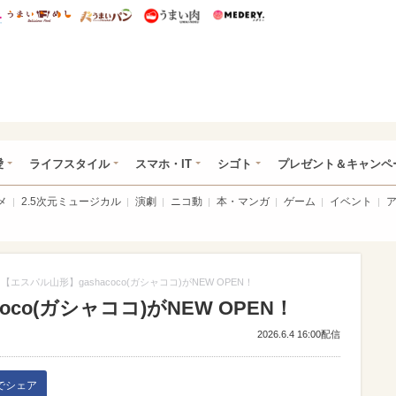
総研 ディズニー特集
mimot.
うまいめし
うまいパン
うまい肉
Medery.
ぴあ総研（うれぴあ）
愛
ライフスタイル
スマホ・IT
シゴト
プレゼント＆キャンペ
メ
2.5次元ミュージカル
演劇
ニコ動
本・マンガ
ゲーム
イベント
【エスパル山形】gashacoco(ガシャココ)がNEW OPEN！
oco(ガシャココ)がNEW OPEN！
2026.6.4 16:00配信
kでシェア