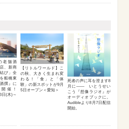
の老舗酒
店、新商
【リトルワールド】こ
結び」全
の秋、大きく生まれ変
を船橋東
わる！「食」と「体
死者の声に耳を澄ます8
酒撰』に
験」の新スポットが9月
月に―― いとうせい
定開催！
5日オープン＜愛知＞
こう『想像ラジオ』が
3日(木)～
オーディオブックに。
Audibleより8月7日配信
開始。