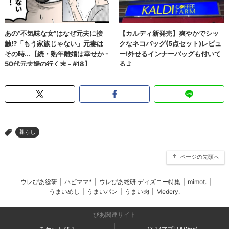
暮らし
>
ページの先頭へ
ウレぴあ総研
|
ハピママ*
|
ウレぴあ総研 ディズニー特集
|
mimot.
|
うまいめし
|
うまいパン
|
うまい肉
|
Medery.
ぴあ関連サイト