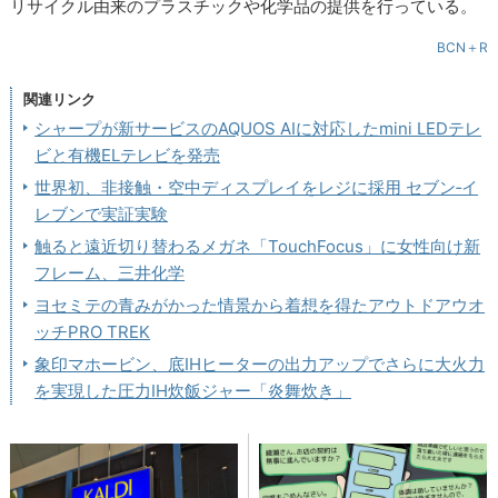
リサイクル由来のプラスチックや化学品の提供を行っている。
BCN＋R
関連リンク
シャープが新サービスのAQUOS AIに対応したmini LEDテレ
ビと有機ELテレビを発売
世界初、非接触・空中ディスプレイをレジに採用 セブン‐イ
レブンで実証実験
触ると遠近切り替わるメガネ「TouchFocus」に女性向け新
フレーム、三井化学
ヨセミテの青みがかった情景から着想を得たアウトドアウオ
ッチPRO TREK
象印マホービン、底IHヒーターの出力アップでさらに大火力
を実現した圧力IH炊飯ジャー「炎舞炊き」