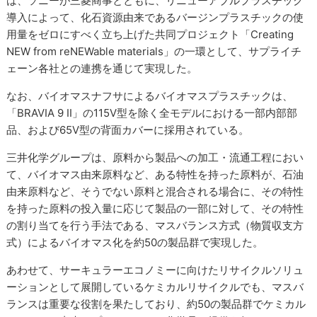
は、ソニーが三菱商事とともに、リニューアブルプラスチック
導入によって、化石資源由来であるバージンプラスチックの使
用量をゼロにすべく立ち上げた共同プロジェクト「Creating
NEW from reNEWable materials」の一環として、サプライチ
ェーン各社との連携を通じて実現した。
なお、バイオマスナフサによるバイオマスプラスチックは、
「BRAVIA 9 II」の115V型を除く全モデルにおける一部内部部
品、および65V型の背面カバーに採用されている。
三井化学グループは、原料から製品への加工・流通工程におい
て、バイオマス由来原料など、ある特性を持った原料が、石油
由来原料など、そうでない原料と混合される場合に、その特性
を持った原料の投入量に応じて製品の一部に対して、その特性
の割り当てを行う手法である、マスバランス方式（物質収支方
式）によるバイオマス化を約50の製品群で実現した。
あわせて、サーキュラーエコノミーに向けたリサイクルソリュ
ーションとして展開しているケミカルリサイクルでも、マスバ
ランスは重要な役割を果たしており、約50の製品群でケミカル