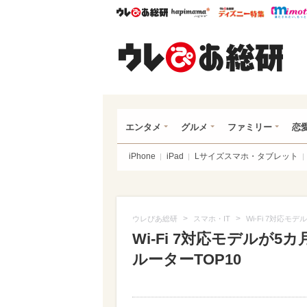
ウレぴあ総研
ハピママ*
ウレぴあ
ウレ
エンタメ
グルメ
ファミリー
恋
iPhone
iPad
Lサイズスマホ・タブレット
>
>
ウレぴあ総研
スマホ・IT
Wi-Fi 7対応モ
Wi-Fi 7対応モデルが5
ルーターTOP10