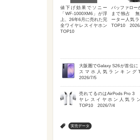
値下げ効果でソニー
バッファロー
「WF-1000XM6」が浮
まで独占 無
上、26年6月に売れた完
ーター人気ラ
全ワイヤレスイヤホン
TOP10 2026/
TOP10
大阪圏でGalaxy S26が首位に A
スマホ人気ランキングT
2026/7/5
売れてるのはAirPods Pro 
ヤレスイヤホン人気ラ
TOP10 2026/7/4
>
実売データ