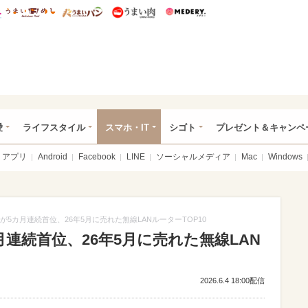
総研 ディズニー特集
mimot.
うまいめし
うまいパン
うまい肉
Medery.
ぴあ総研（うれぴあ）
愛
ライフスタイル
スマホ・IT
シゴト
プレゼント＆キャンペ
アプリ
Android
Facebook
LINE
ソーシャルメディア
Mac
Windows
デルが5カ月連続首位、26年5月に売れた無線LANルーターTOP10
カ月連続首位、26年5月に売れた無線LAN
2026.6.4 18:00配信