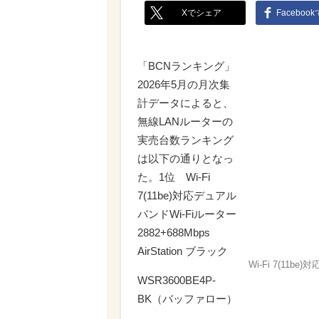
Xでシェア
Faceboo
「BCNランキング」
2026年5月の月次集
計データによると、
無線LANルーターの
実売台数ランキング
は以下の通りとなっ
た。1位 Wi-Fi
7(11be)対応デュアル
バンドWi-Fiルーター
2882+688Mbps
AirStation ブラック
Wi-Fi 7(11be
WSR3600BE4P-
BK（バッファロー）