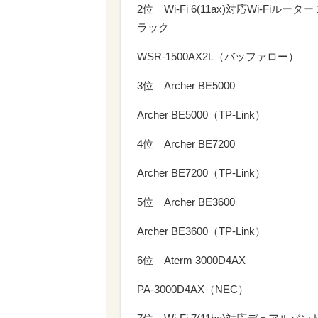
2位 Wi-Fi 6(11ax)対応Wi-Fiルーター
ラック
WSR-1500AX2L（バッファロー）
3位 Archer BE5000
Archer BE5000（TP-Link）
4位 Archer BE7200
Archer BE7200（TP-Link）
5位 Archer BE3600
Archer BE3600（TP-Link）
6位 Aterm 3000D4AX
PA-3000D4AX（NEC）