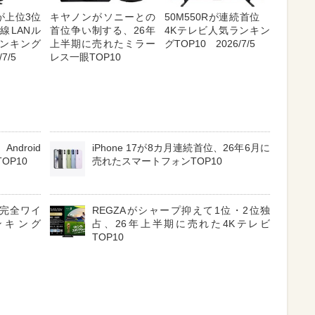
が上位3位
キヤノンがソニーとの
50M550Rが連続首位
線LANル
首位争い制する、26年
4Kテレビ人気ランキン
ンキング
上半期に売れたミラー
グTOP10 2026/7/5
7/5
レス一眼TOP10
ndroid
iPhone 17が8カ月連続首位、26年6月に
OP10
売れたスマートフォンTOP10
3 完全ワイ
REGZAがシャープ抑えて1位・2位独
ンキング
占、26年上半期に売れた4Kテレビ
TOP10