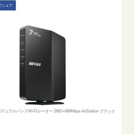
kでシェア
)対応デュアルバンドWi-Fiルーター 2882+688Mbps AirStation ブラック