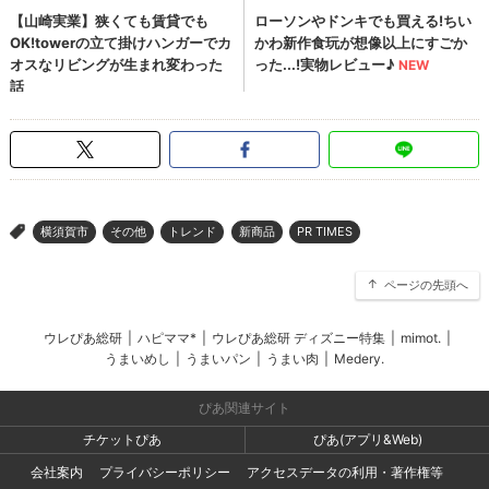
横須賀市
その他
トレンド
新商品
PR TIMES
>
ページの先頭へ
ウレぴあ総研
|
ハピママ*
|
ウレぴあ総研 ディズニー特集
|
mimot.
|
うまいめし
|
うまいパン
|
うまい肉
|
Medery.
ぴあ関連サイト
チケットぴあ
ぴあ(アプリ&Web)
会社案内
プライバシーポリシー
アクセスデータの利用・著作権等